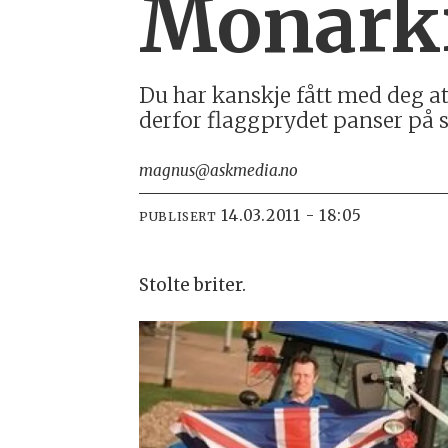
Monarki
Du har kanskje fått med deg at
derfor flaggprydet panser på s
magnus@askmedia.no
14.03.2011 - 18:05
PUBLISERT
Stolte briter.