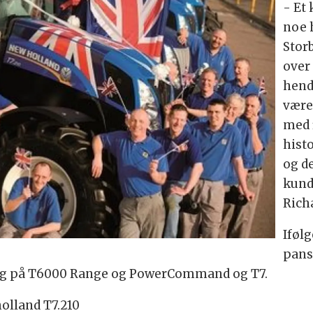
- Et 
noe h
Stor
over 
hend
være 
med 
histo
og d
kunde
Rich
Iføl
pans
gelig på T6000 Range og PowerCommand og T7.
holland T7.210