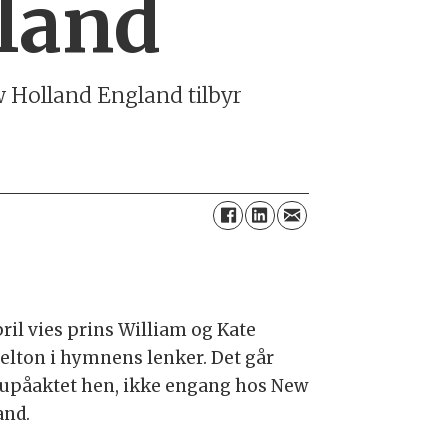
land
w Holland England tilbyr
pril vies prins William og Kate
elton i hymnens lenker. Det går
 upåaktet hen, ikke engang hos New
and.