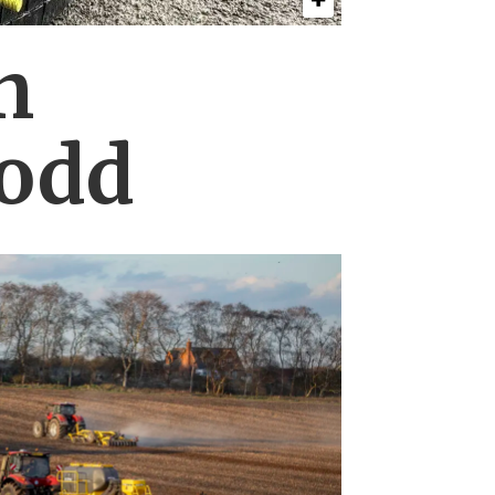
n
lodd