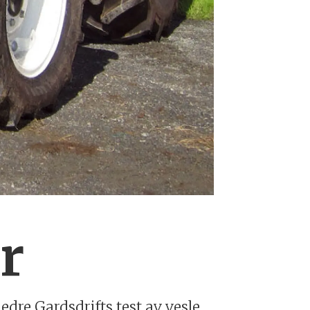
r
edre Gardsdrifts test av vesle