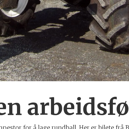
en arbeidsfø
pestor for å lage rundball. Her er bilete frå B