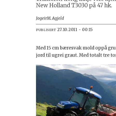
New Holland T3030 på 47 hk.
Jogeir
M. Agjeld
27.10.2011 - 00:15
PUBLISERT
Med 15 cm bæresvak mold oppå grunn
jord til ugrei graut. Med totalt tre 