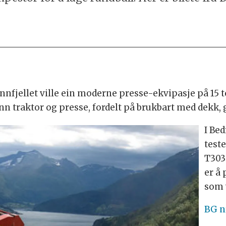
fjellet ville ein moderne presse-ekvipasje på 15 
tonn traktor og presse, fordelt på brukbart med dekk, g
I Bed
test
T303
er å
som 
BG n