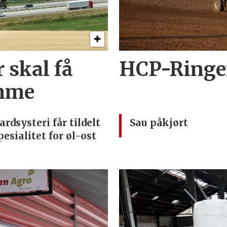
 skal få
HCP-Ringen
imme
ardsysteri får tildelt
Sau påkjørt
pesialitet for øl-ost