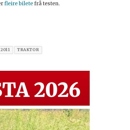
er
fleire bilete
frå testen.
2011
TRAKTOR
TA 2026