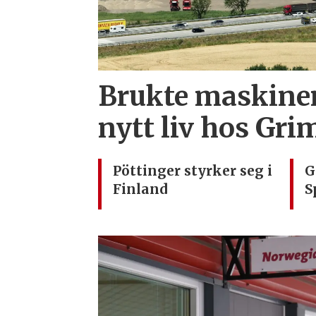
Brukte maskiner
nytt liv hos Gr
Pöttinger styrker seg i
G
Finland
S