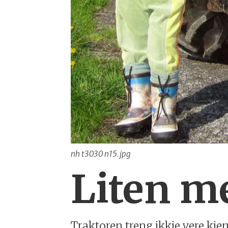
nh t3030 n15.jpg
Liten m
Traktoren treng ikkje vere kjem