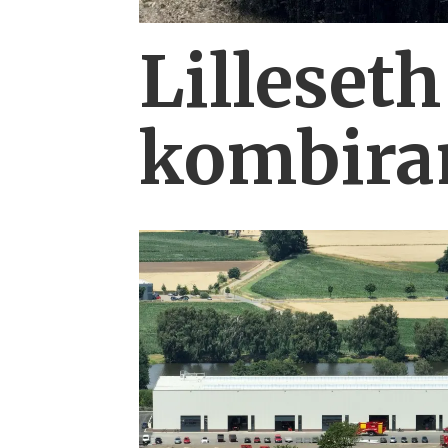
Lilleseth
kombi­ra