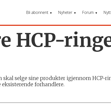
Bli abonnent
Nyheter
Forum
Nytt
re HCP-ringe
un skal selge sine produkter igjennom HCP-rin
 eksisterende forhandlere.