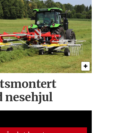
ts­montert
d nesehjul