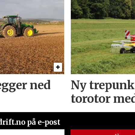
egger ned
Ny trepunk
torotor me
rift.no på e-post