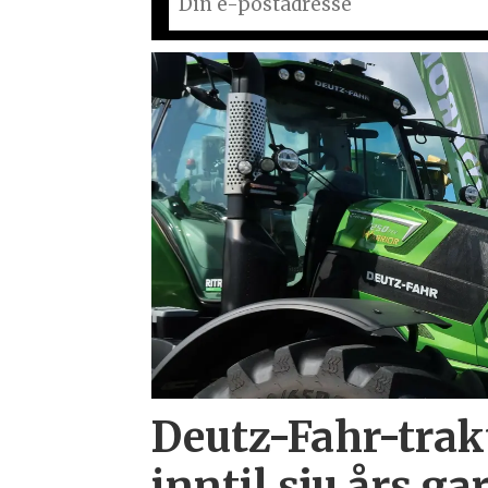
Deutz-Fahr-trakt
inntil sju års gar