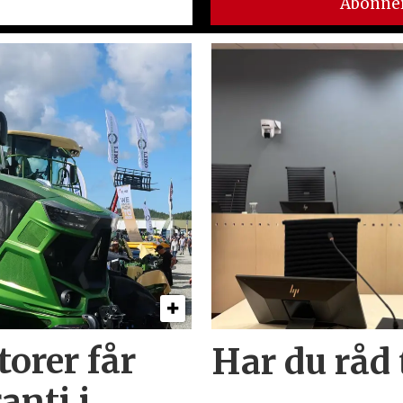
orer får
Har du råd t
anti i