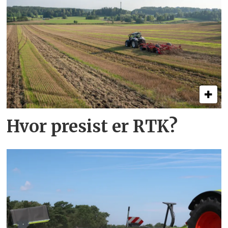
Hvor presist er RTK?