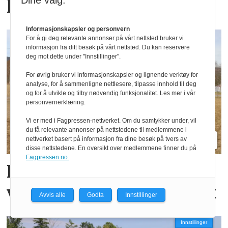
Dine valg:
ledelsen
Informasjonskapsler og personvern
For å gi deg relevante annonser på vårt nettsted bruker vi
informasjon fra ditt besøk på vårt nettsted. Du kan reservere
deg mot dette under "Innstillinger".
For øvrig bruker vi informasjonskapsler og lignende verktøy for
analyse, for å sammenligne nettlesere, tilpasse innhold til deg
og for å utvikle og tilby nødvendig funksjonalitet. Les mer i vår
personvernerklæring.
Vi er med i Fagpressen-nettverket. Om du samtykker under, vil
du få relevante annonser på nettstedene til medlemmene i
nettverket basert på informasjon fra dine besøk på tvers av
disse nettstedene. En oversikt over medlemmene finner du på
Fagpressen.no.
Her sår de korn og fang­
vekster i samme overfart
Avvis alle
Godta
Innstillinger
Innstillinger