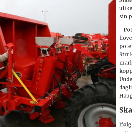
ulik
sin 
- Po
hove
pote
Struk
mark
kopps
Unde
dagl
Haug
Ska
Iføl