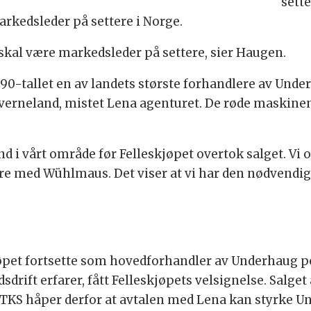
sett
arkedsleder på settere i Norge.
skal være markedsleder på settere, sier Haugen.
 90-tallet en av landets største forhandlere av Und
Kverneland, mistet Lena agenturet. De røde maskin
d i vårt område før Felleskjøpet overtok salget. Vi
ere med Wühlmaus. Det viser at vi har den nødvend
jøpet fortsette som hovedforhandler av Underhaug 
dsdrift erfarer, fått Felleskjøpets velsignelse. Sal
og TKS håper derfor at avtalen med Lena kan styrke U