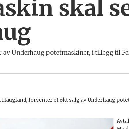
skin skal s
aug
 av Underhaug potetmaskiner, i tillegg til Fe
 Haugland, forventer et økt salg av Underhaug potet
Avta
Mask