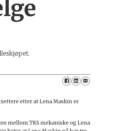
elge
lleskjøpet.
settere etter at Lena Maskin er
len mellom TKS mekaniske og Lena
in betyr at Lena Maskin nå har tre