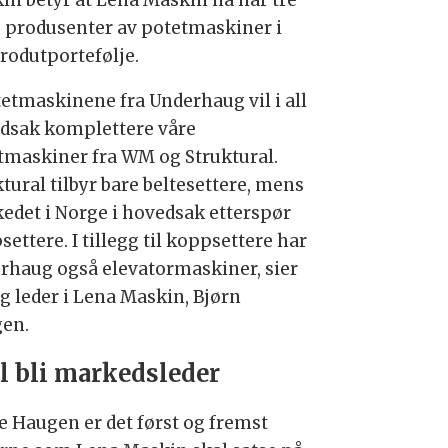
e produsenter av potetmaskiner i
produtportefølje.
tetmaskinene fra Underhaug vil i all
dsak komplettere våre
tmaskiner fra WM og Struktural.
tural tilbyr bare beltesettere, mens
edet i Norge i hovedsak etterspør
ettere. I tillegg til koppsettere har
rhaug også elevatormaskiner, sier
ig leder i Lena Maskin, Bjørn
en.
l bli markedsleder
ge Haugen er det først og fremst