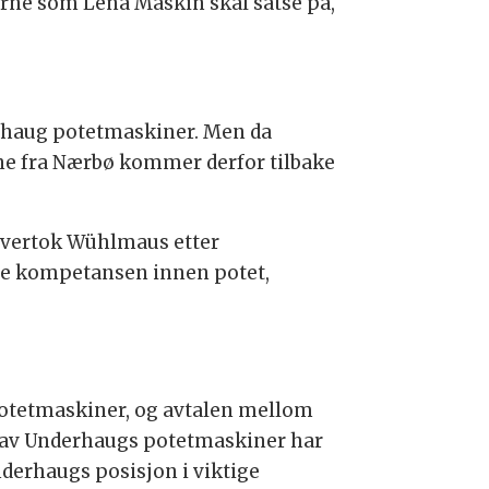
erne som Lena Maskin skal satse på,
erhaug potetmaskiner. Men da
ene fra Nærbø kommer derfor tilbake
 overtok Wühlmaus etter
ige kompetansen innen potet,
potetmaskiner, og avtalen mellom
get av Underhaugs potetmaskiner har
nderhaugs posisjon i viktige