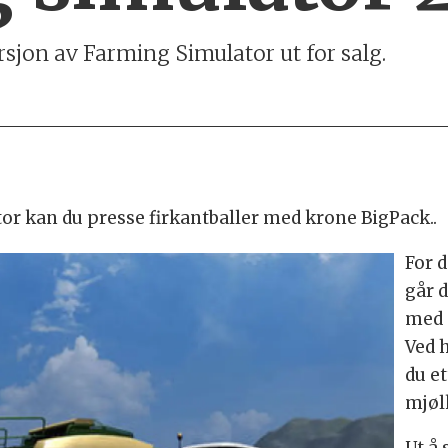
rsjon av Farming Simulator ut for salg.
or kan du presse firkantballer med krone BigPack..
For 
går d
med 
Ved 
du et
mjøl
Ut å 