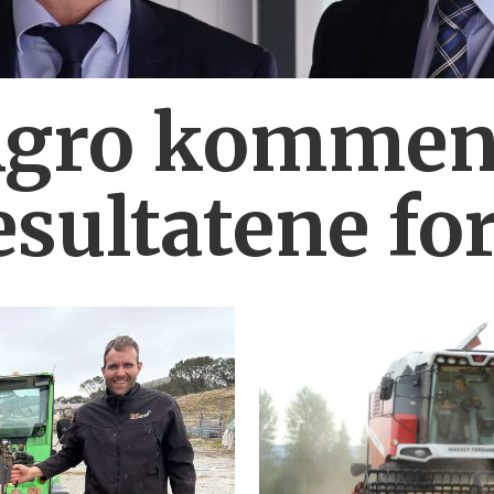
Agro komment
esultatene fo