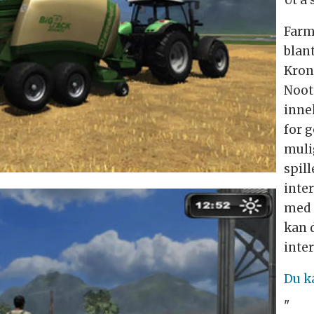
Farm
blan
Kron
Noot
inne
for g
muli
spil
inte
med 
kan 
inter
Du k
"