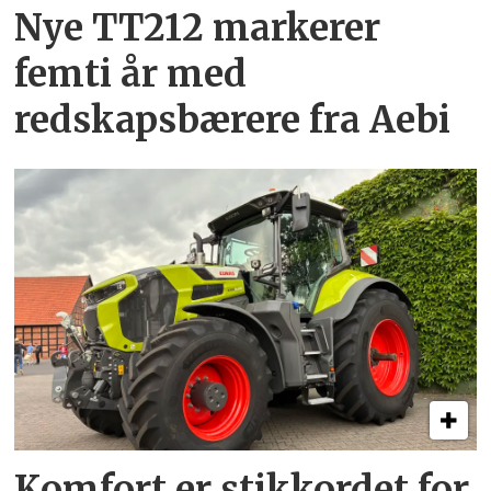
Nye TT212 markerer
femti år­ med
redskapsbærere fra Aebi
Komfort er stikkordet for