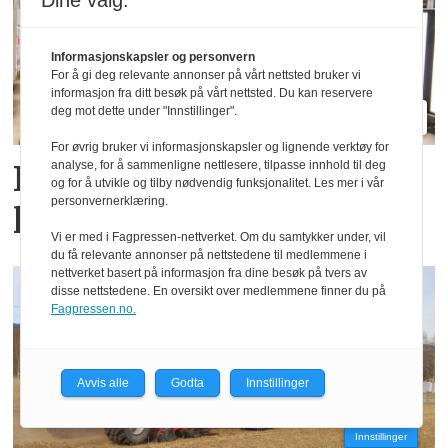
Dine valg:
Informasjonskapsler og personvern
For å gi deg relevante annonser på vårt nettsted bruker vi
informasjon fra ditt besøk på vårt nettsted. Du kan reservere
deg mot dette under "Innstillinger".
For øvrig bruker vi informasjonskapsler og lignende verktøy for
analyse, for å sammenligne nettlesere, tilpasse innhold til deg
Fendt gjør endringer i
og for å utvikle og tilby nødvendig funksjonalitet. Les mer i vår
personvernerklæring.
ledelsen
Vi er med i Fagpressen-nettverket. Om du samtykker under, vil
du få relevante annonser på nettstedene til medlemmene i
nettverket basert på informasjon fra dine besøk på tvers av
disse nettstedene. En oversikt over medlemmene finner du på
Fagpressen.no.
Avvis alle
Godta
Innstillinger
Innstillinger