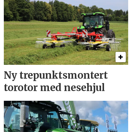
Ny trepunkts­montert
torotor med nesehjul