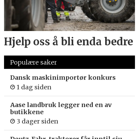
Hjelp oss å bli enda bedre
Populære saker
Dansk maskinimportør konkurs
1 dag siden
Aase landbruk legger ned en av
butikkene
3 dager siden
Deutz-Fahr-traktorer får inntil sju