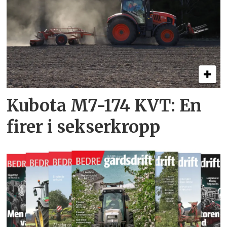
Kubota M7-174 KVT: En
firer i sekserkropp