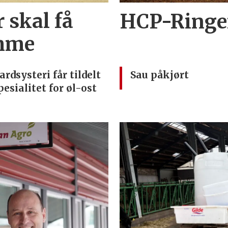
 skal få
HCP-Ringen
imme
ardsysteri får tildelt
Sau påkjørt
pesialitet for øl-ost