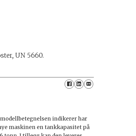
øster, UN 5660.
modellbetegnelsen indikerer har
nye maskinen en tankkapasitet på
6 tonn. I tillegg kan den leveres