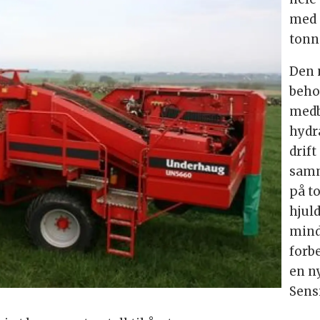
med 
tonn
Den 
beho
medb
hydr
drift
samm
på t
hjul
mind
forb
en n
Sens