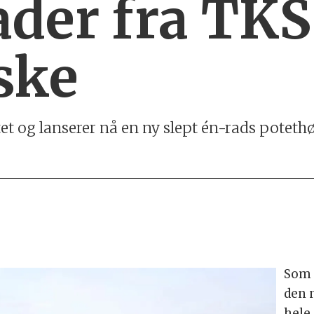
ader fra TKS
ske
et og lanserer nå en ny slept én-rads poteth
Som 
den 
hele 