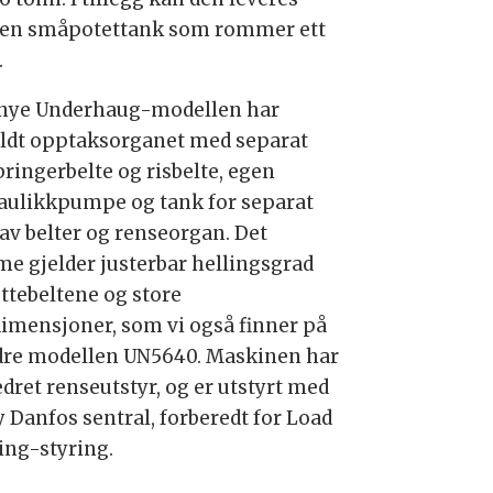
en småpotettank som rommer ett
.
nye Underhaug-modellen har
ldt opptaksorganet med separat
ringerbelte og risbelte, egen
aulikkpumpe og tank for separat
 av belter og renseorgan. Det
e gjelder justerbar hellingsgrad
ottebeltene og store
dimensjoner, som vi også finner på
re modellen UN5640. Maskinen har
edret renseutstyr, og er utstyrt med
y Danfos sentral, forberedt for Load
ing-styring.