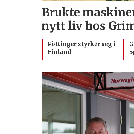
Brukte maskiner
nytt liv hos Gr
Pöttinger styrker seg i
G
Finland
S