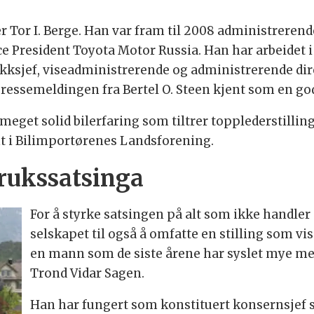
er Tor I. Berge. Han var fram til 2008 administreren
Vice President Toyota Motor Russia. Han har arbeidet 
kksjef, viseadministrerende og administrerende dire
 pressemeldingen fra Bertel O. Steen kjent som en go
get solid bilerfaring som tiltrer topplederstillin
t i Bilimportørenes Landsforening.
rukssatsinga
For å styrke satsingen på alt som ikke handler 
selskapet til også å omfatte en stilling som vi
en mann som de siste årene har syslet mye m
Trond Vidar Sagen.
Han har fungert som konstituert konsernsjef s