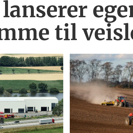
 lanserer ege
mme til veis