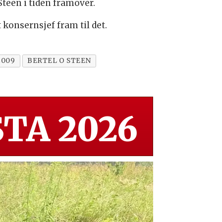
Steen i tiden framover.
 konsernsjef fram til det.
2009
BERTEL O STEEN
TA 2026