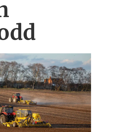
n
lodd