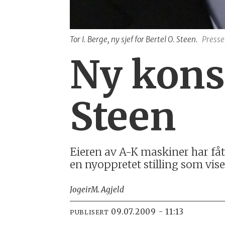
Tor I. Berge, ny sjef for Bertel O. Steen.
Presse
Ny konse
Steen
Eieren av A-K maskiner har fåt
en nyoppretet stilling som vise
Jogeir
M. Agjeld
09.07.2009 - 11:13
PUBLISERT