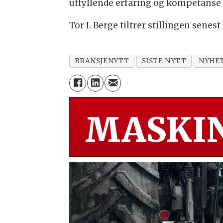
utfyllende erfaring og kompetanse s
Tor I. Berge tiltrer stillingen senes
BRANSJENYTT
SISTE NYTT
NYHE
MASKIN