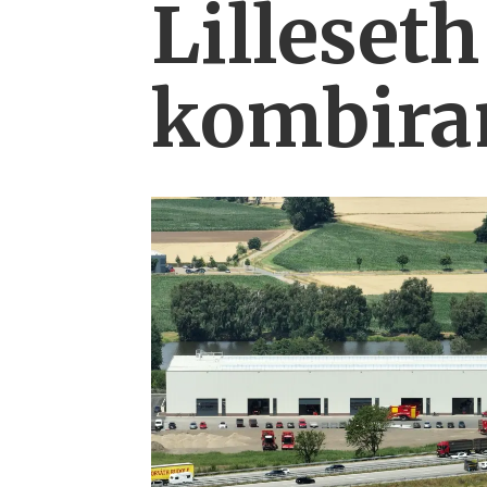
Lilleseth
kombi­ra