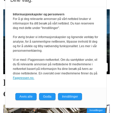
Dine valg:
Informasjonskapsler og personvern
For å gi deg relevante annonser på vårt nettsted bruker vi
informasjon fra ditt besøk på vårt nettsted. Du kan reservere
deg mot dette under "Innstillinger".
For øvrig bruker vi informasjonskapsler og lignende verktøy for
analyse, for å sammenligne nettlesere, tilpasse innhold til deg
og for å utvikle og tilby nødvendig funksjonalitet. Les mer i vår
personvernerklæring.
Vi er med i Fagpressen-nettverket. Om du samtykker under, vil
du få relevante annonser på nettstedene til medlemmene i
nettverket basert på informasjon fra dine besøk på tvers av
disse nettstedene. En oversikt over medlemmene finner du på
Fagpressen.no.
Hvilke merker er størst i
ditt fylke?
Avvis alle
Godta
Innstillinger
Innstillinger