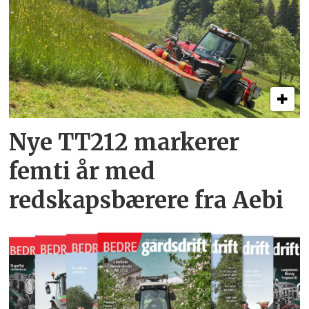
Nye TT212 markerer
femti år­ med
redskapsbærere fra Aebi