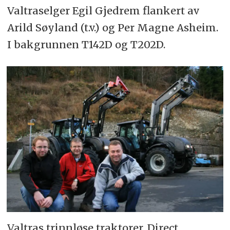
Valtraselger Egil Gjedrem flankert av
Arild Søyland (t.v.) og Per Magne Asheim.
I bakgrunnen T142D og T202D.
Valtras trinnløse traktorer, Direct,