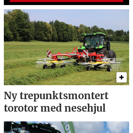
Ny trepunkts­montert
torotor med nesehjul