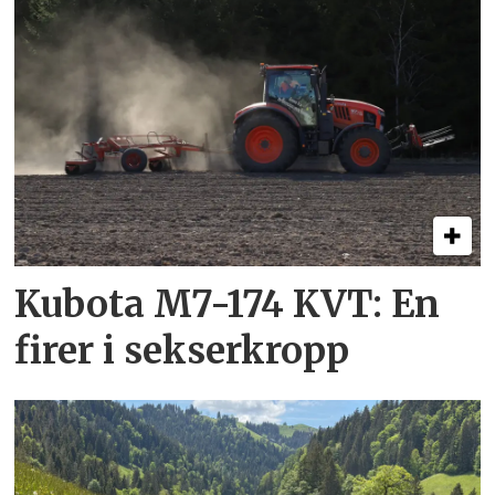
Kubota M7-174 KVT: En
firer i sekserkropp