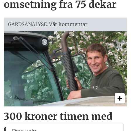
omsetning fra 75 dekar
GARDSANALYSE: Vår kommentar
300 kroner timen med
epler og moreller