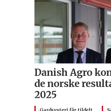
Danish Agro ko
de norske result
2025
Gardsysteri får tildelt
S