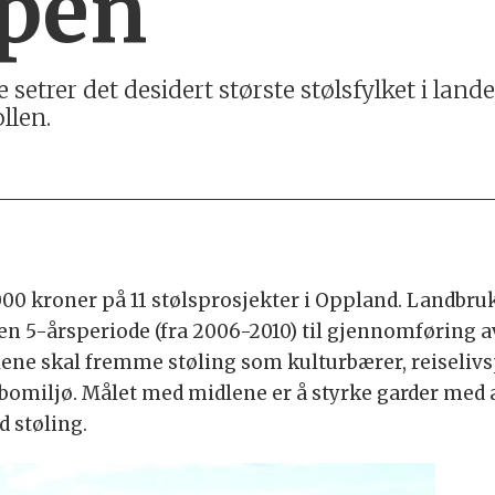
ppen
etrer det desidert største stølsfylket i landet
llen.
000 kroner på 11 stølsprosjekter i Oppland. Landbr
n 5-årsperiode (fra 2006-2010) til gjennomføring av
ne skal fremme støling som kulturbærer, reiselivs
omiljø. Målet med midlene er å styrke garder med akt
 støling.