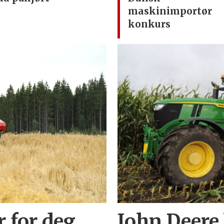
maskinimportør
konkurs
r for deg
John Deere