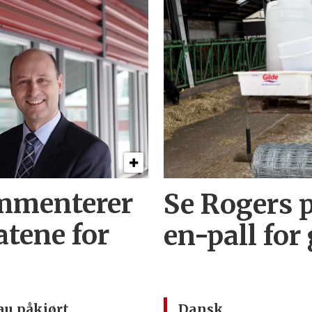
mmenterer
Se Rogers p
atene for
en-pall for
au påkjørt
Dansk