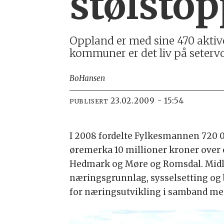
stølsto
Oppland er med sine 470 aktive s
kommuner er det liv på setervo
Bo
Hansen
23.02.2009 - 15:54
PUBLISERT
I 2008 fordelte Fylkesmannen 720 
øremerka 10 millioner kroner over e
Hedmark og Møre og Romsdal. Midle
næringsgrunnlag, sysselsetting og b
for næringsutvikling i samband med