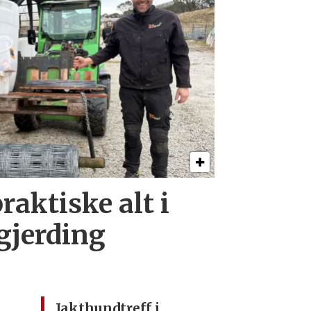
raktiske alt i
 gjerding
Jakthundtreff i