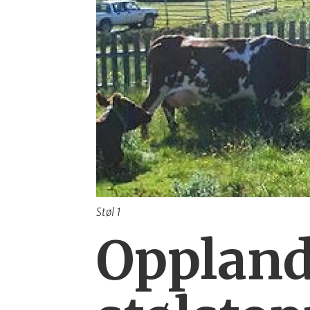
Støl 1
Oppland