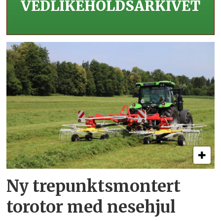
VEDLIKEHOLDS­ARKIVET
Ny trepunkts­montert
torotor med nesehjul