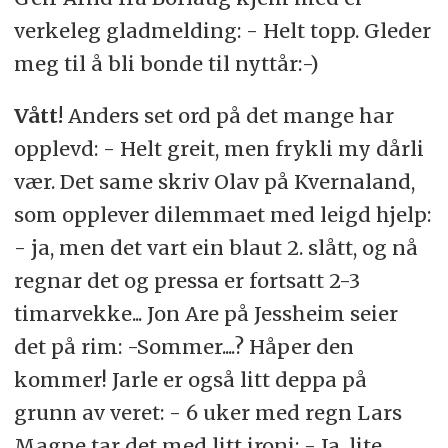
verkeleg gladmelding: - Helt topp. Gleder
meg til å bli bonde til nyttår:-)
Vått!
Anders set ord på det mange har
opplevd: - Helt greit, men frykli my dårli
vær. Det same skriv Olav på Kvernaland,
som opplever dilemmaet med leigd hjelp:
- ja, men det vart ein blaut 2. slått, og nå
regnar det og pressa er fortsatt 2-3
timarvekke... Jon Are på Jessheim seier
det på rim: -Sommer....? Håper den
kommer! Jarle er også litt deppa på
grunn av veret: - 6 uker med regn Lars
Magne tar det med litt ironi: - Ja, lite