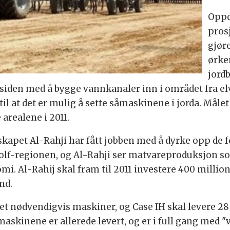
Oppdy
pros
gjør
ørken
jordb
r siden med å bygge vannkanaler inn i området fra el
til at det er mulig å sette såmaskinene i jorda. Mål
arealene i 2011.
kapet Al-Rahji har fått jobben med å dyrke opp de 
lf-regionen, og Al-Rahji ser matvareproduksjon som 
. Al-Rahij skal fram til 2011 investere 400 million
nd.
et nødvendigvis maskiner, og Case IH skal levere 28
 maskinene er allerede levert, og er i full gang med "