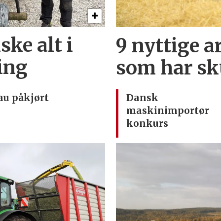
ske alt i
9 nyttige ar
ding
som har sk
au påkjørt
Dansk
maskinimportør
konkurs