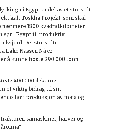
rkinga i Egypt er del av et storstilt
jekt kalt Toskha Projekt, som skal
e nærmere 1800 kvadratkilometer
 sør i Egypt til produktiv
ruksjord. Det storstilte
va Lake Nasser. Nå er
et er å kunne høste 290 000 tonn
første 400 000 dekarne.
et viktig bidrag til sin
er dollar i produksjon av mais og
 traktorer, såmaskiner, harver og
våronna".