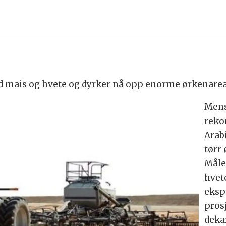
ed mais og hvete og dyrker nå opp enorme ørkenareal
Mens
reko
Arab
tørr 
Måle
hvete
eksp
pros
deka