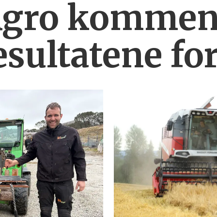
Agro komment
esultatene fo