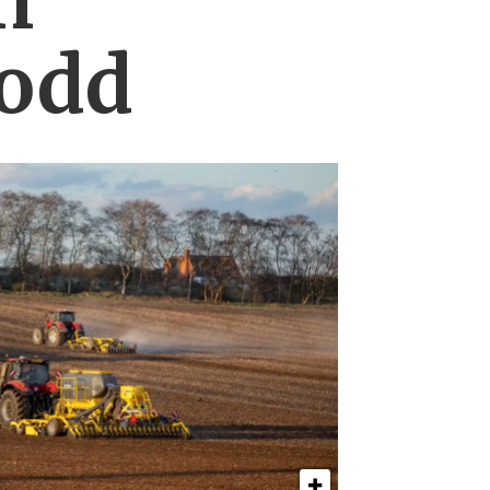
n
lodd