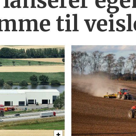
 lanserer ege
mme til veis