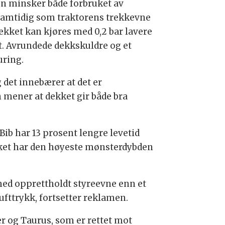
n minsker både forbruket av
 samtidig som traktorens trekkevne
ekket kan kjøres med 0,2 bar lavere
t. Avrundede dekkskuldre og et
uring.
det innebærer at det er
n mener at dekket gir både bra
Bib har 13 prosent lengre levetid
kket har den høyeste mønsterdybden
med opprettholdt styreevne enn et
fttrykk, fortsetter reklamen.
r og Taurus, som er rettet mot