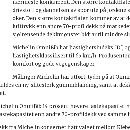
nærmeste konkurrent. Den større kontaktflate
drivstoff og dannelsen av spor ute på jordene
øker. Den større kontaktflaten kommer av at d
lufttrykk enn andre 70-profildekk på markede
sjølrensende dekkmønster bidrar til mindre sl
Michelin OmniBib har hastighetsindeks "D", og 
hastighetsklassifisert til 65 km/h. Produsente
komfort og gode vegegenskaper.
Målinger Michelin har utført, tyder på at Omni
uldes en ny, slitesterk gummiblanding, samt at de
et.
Michelin OmniBib 14 prosent høyere lastekapasitet 
lastekapasitet enn andre 70-profildekk ved samme lu
ekk fra Michelinkonsernet hatt valget mellom Klebe