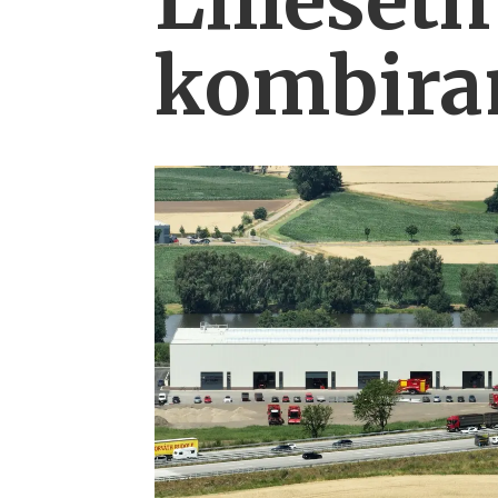
Lilleseth
kombi­ra