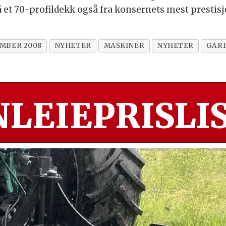
å et 70-profildekk også fra konsernets mest presti
MBER 2008
NYHETER
MASKINER
NYHETER
GAR
LEIEPRISLIS