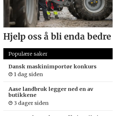
Hjelp oss å bli enda bedre
Populære saker
Dansk maskinimportør konkurs
1 dag siden
Aase landbruk legger ned en av
butikkene
3 dager siden