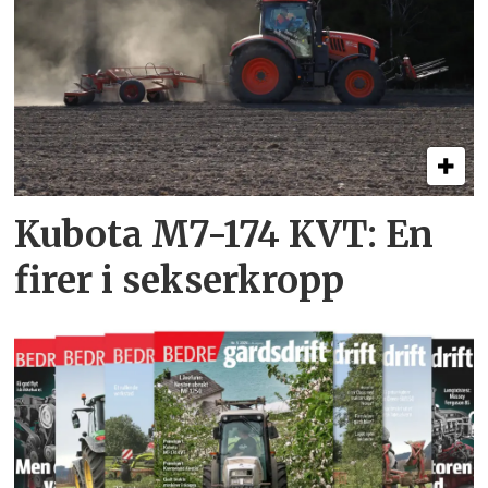
Kubota M7-174 KVT: En
firer i sekserkropp