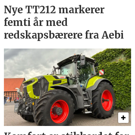
Nye TT212 markerer
femti år­ med
redskapsbærere fra Aebi