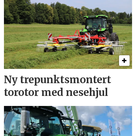
Ny trepunkts­montert
torotor med nesehjul