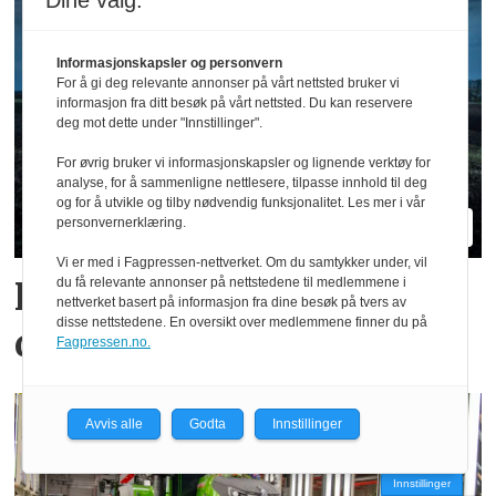
Dine valg:
Informasjonskapsler og personvern
For å gi deg relevante annonser på vårt nettsted bruker vi
informasjon fra ditt besøk på vårt nettsted. Du kan reservere
deg mot dette under "Innstillinger".
For øvrig bruker vi informasjonskapsler og lignende verktøy for
analyse, for å sammenligne nettlesere, tilpasse innhold til deg
og for å utvikle og tilby nødvendig funksjonalitet. Les mer i vår
personvernerklæring.
Vi er med i Fagpressen-nettverket. Om du samtykker under, vil
Hvilke merker er størst i
du få relevante annonser på nettstedene til medlemmene i
nettverket basert på informasjon fra dine besøk på tvers av
disse nettstedene. En oversikt over medlemmene finner du på
ditt fylke?
Fagpressen.no.
Avvis alle
Godta
Innstillinger
Innstillinger