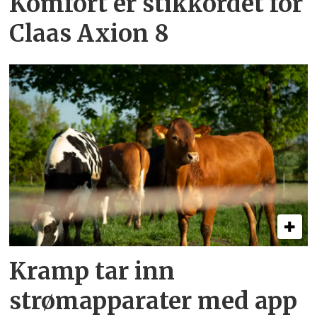
Komfort er stikkordet for
Claas Axion 8
Kramp tar inn
strømapparater med app