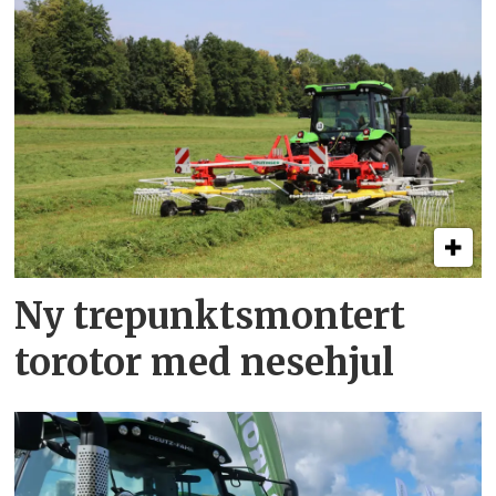
Ny trepunkts­montert
torotor med nesehjul