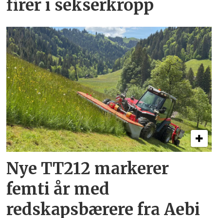
firer i sekserkropp
Nye TT212 markerer
femti år­ med
redskapsbærere fra Aebi