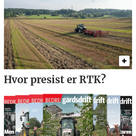
Hvor presist er RTK?