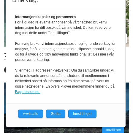
Dine valg:
Informasjonskapsler og personvern
For å gi deg relevante annonser på vårt nettsted bruker vi
informasjon fra ditt besøk på vårt nettsted. Du kan reservere
deg mot dette under "Innstillinger".
For øvrig bruker vi informasjonskapsler og lignende verktøy for
analyse, for å sammenligne nettlesere, tilpasse innhold til deg
300 kroner timen med
og for å utvikle og tilby nødvendig funksjonalitet. Les mer i vår
personvernerklæring.
epler og moreller
Vi er med i Fagpressen-nettverket. Om du samtykker under, vil
du få relevante annonser på nettstedene til medlemmene i
nettverket basert på informasjon fra dine besøk på tvers av
disse nettstedene. En oversikt over medlemmene finner du på
Fagpressen.no.
Avvis alle
Godta
Innstillinger
Innstillinger