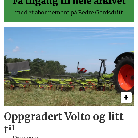
Få tilgang til hele arkivet
med et abonnement på Bedre Gardsdrift
Oppgradert Volto og litt
til