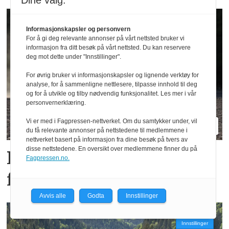
Dine valg:
Informasjonskapsler og personvern
For å gi deg relevante annonser på vårt nettsted bruker vi
informasjon fra ditt besøk på vårt nettsted. Du kan reservere
deg mot dette under "Innstillinger".
For øvrig bruker vi informasjonskapsler og lignende verktøy for
analyse, for å sammenligne nettlesere, tilpasse innhold til deg
og for å utvikle og tilby nødvendig funksjonalitet. Les mer i vår
personvernerklæring.
Vi er med i Fagpressen-nettverket. Om du samtykker under, vil
du få relevante annonser på nettstedene til medlemmene i
nettverket basert på informasjon fra dine besøk på tvers av
disse nettstedene. En oversikt over medlemmene finner du på
Kubota M7-174 KVT: En
Fagpressen.no.
firer i sekserkropp
Avvis alle
Godta
Innstillinger
Innstillinger