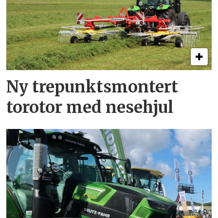
Ny trepunkts­montert
torotor med nesehjul