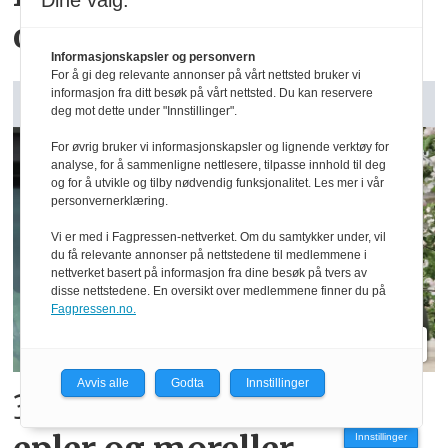
Dine valg:
omsetning fra 75 dekar
Informasjonskapsler og personvern
For å gi deg relevante annonser på vårt nettsted bruker vi
informasjon fra ditt besøk på vårt nettsted. Du kan reservere
GARDSANALYSE: Vår kommentar
deg mot dette under "Innstillinger".
For øvrig bruker vi informasjonskapsler og lignende verktøy for
analyse, for å sammenligne nettlesere, tilpasse innhold til deg
og for å utvikle og tilby nødvendig funksjonalitet. Les mer i vår
personvernerklæring.
Vi er med i Fagpressen-nettverket. Om du samtykker under, vil
du få relevante annonser på nettstedene til medlemmene i
nettverket basert på informasjon fra dine besøk på tvers av
disse nettstedene. En oversikt over medlemmene finner du på
Fagpressen.no.
Avvis alle
Godta
Innstillinger
300 kroner timen med
Innstillinger