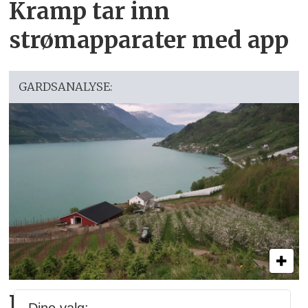
Kramp tar inn
strømapparater med app
GARDSANALYSE:
Reidar har million­