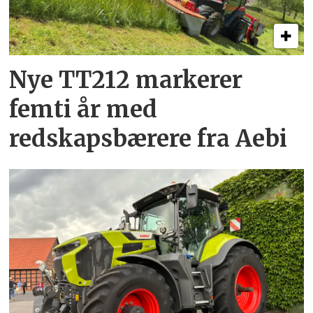
Nye TT212 markerer
femti år­ med
redskapsbærere fra Aebi