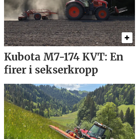
Kubota M7-174 KVT: En
firer i sekserkropp