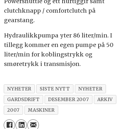
Powershuttle og ett hurtiggir samt
clutchknapp / comfortclutch på
gearstang.
Hydraulikkpumpa yter 86 liter/min. I
tillegg kommer en egen pumpe på 50
liter/min for koblingstrykk og
smøretrykk i transmisjon.
NYHETER
SISTE NYTT
NYHETER
GARDSDRIFT
DESEMBER 2007
ARKIV
2007
MASKINER