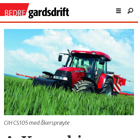
CIH CS105 med åkersprøyte