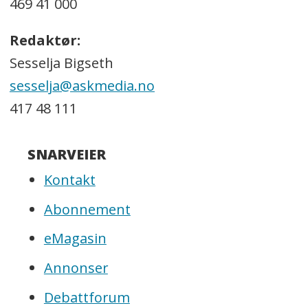
469 41 000
Redaktør:
Sesselja Bigseth
sesselja@askmedia.no
417 48 111
SNARVEIER
Kontakt
Abonnement
eMagasin
Annonser
Debattforum