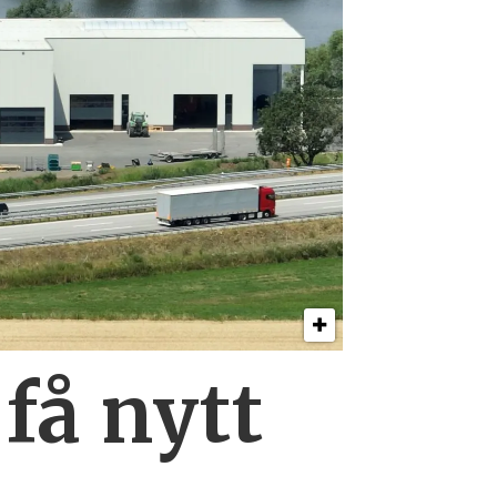
få nytt