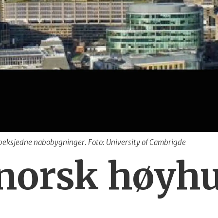
 beksjedne nabobygninger. Foto: University of Cambrigde
norsk høyh