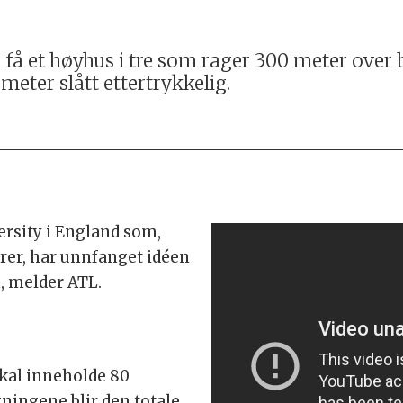
n få et høyhus i tre som rager 300 meter over
eter slått ettertrykkelig.
ersity i England som,
er, har unnfanget idéen
, melder ATL.
kal inneholde 80
ningene blir den totale