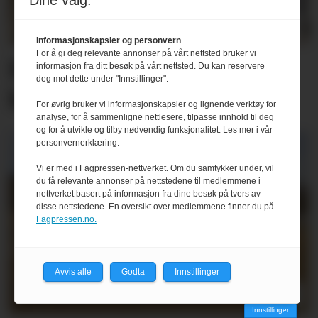
Dine valg:
Informasjonskapsler og personvern
For å gi deg relevante annonser på vårt nettsted bruker vi
Fendt gjør endringer i
informasjon fra ditt besøk på vårt nettsted. Du kan reservere
deg mot dette under "Innstillinger".
ledelsen
For øvrig bruker vi informasjonskapsler og lignende verktøy for
analyse, for å sammenligne nettlesere, tilpasse innhold til deg
og for å utvikle og tilby nødvendig funksjonalitet. Les mer i vår
personvernerklæring.
Vi er med i Fagpressen-nettverket. Om du samtykker under, vil
du få relevante annonser på nettstedene til medlemmene i
nettverket basert på informasjon fra dine besøk på tvers av
disse nettstedene. En oversikt over medlemmene finner du på
Fagpressen.no.
Avvis alle
Godta
Innstillinger
Innstillinger