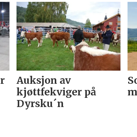
r
Auksjon av
S
kjøttfekviger på
m
Dyrsku´n