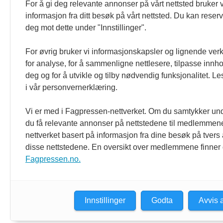
For å gi deg relevante annonser på vårt nettsted bruker v
er formulert i Norsk Presseforbunds 
informasjon fra ditt besøk på vårt nettsted. Du kan reser
deg mot dette under "Innstillinger".
For øvrig bruker vi informasjonskapsler og lignende ver
for analyse, for å sammenligne nettlesere, tilpasse innhol
deg og for å utvikle og tilby nødvendig funksjonalitet. L
i vår personvernerklæring.
Vi er med i Fagpressen-nettverket. Om du samtykker unde
du få relevante annonser på nettstedene til medlemmene
nettverket basert på informasjon fra dine besøk på tvers
disse nettstedene. En oversikt over medlemmene finner
Fagpressen.no.
Innstillinger
Godta
Avvis a