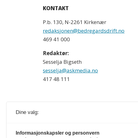
KONTAKT
P.b. 130, N-2261 Kirkenær
redaksjonen@bedregardsdrift.no
469 41 000
Redaktør:
Sesselja Bigseth
sesselja@askmedia.no
417 48 111
Dine valg:
Bedre Gardsdrift og gardsdrift.no redig
Informasjonskapsler og personvern