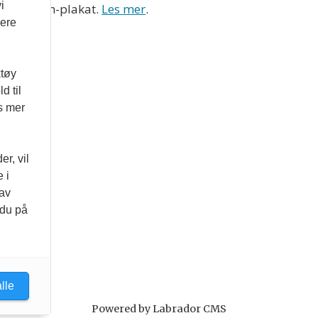
i
Vær Varsom-plakat.
Les mer
.
vere
ktøy
d til
es mer
r, vil
 i
 av
 du på
lle
Powered by Labrador CMS