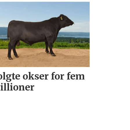
olgte okser for fem
illioner