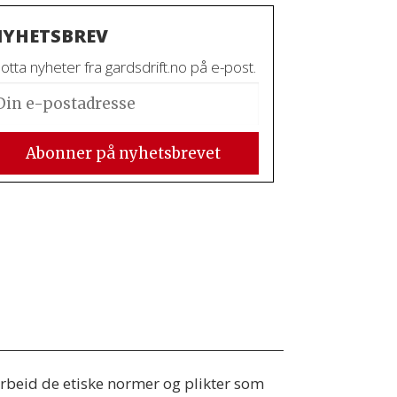
YHETSBREV
tta nyheter fra gardsdrift.no på e-post.
 arbeid de etiske normer og plikter som