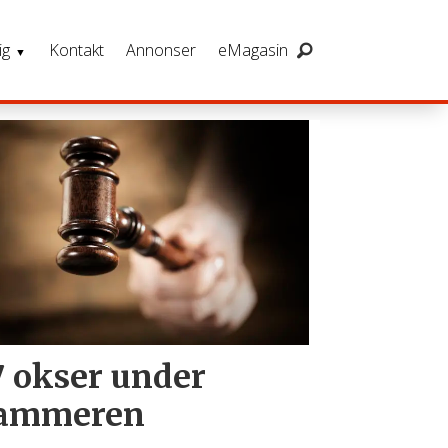
ig
Kontakt
Annonser
eMagasin
7 okser under
ammeren