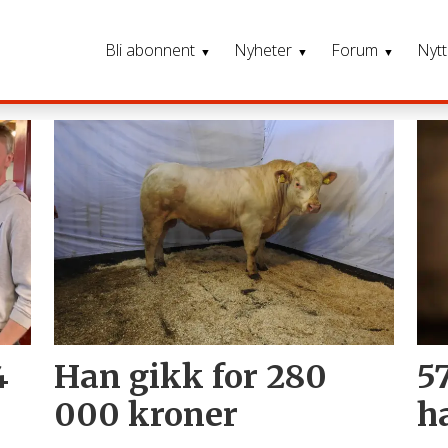
Bli abonnent
Nyheter
Forum
Nytt
4
Han gikk for 280
5
000 kroner
h