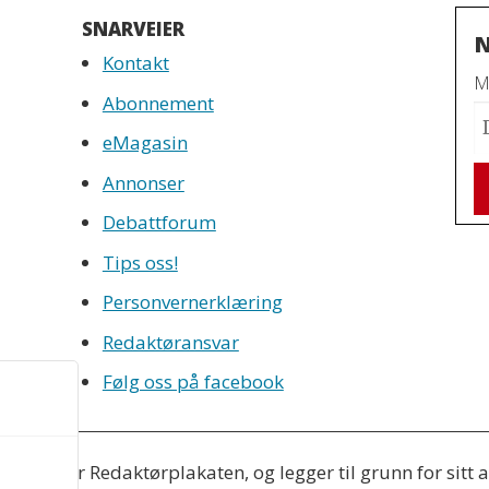
SNARVEIER
N
Kontakt
Mo
Abonnement
eMagasin
Annonser
Debattforum
Tips oss!
Personvernerklæring
Redaktøransvar
Følg oss på facebook
eres etter Redaktørplakaten, og legger til grunn for sitt