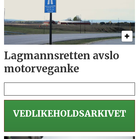
Lagmannsretten avslo
motorveganke
VEDLIKEHOLDS­ARKIVET