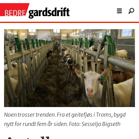
Noen trosser trenden. Fra et geitefjøs i Troms, bygd
nytt for rundt fem år siden. Foto: Sesselja Bigseth