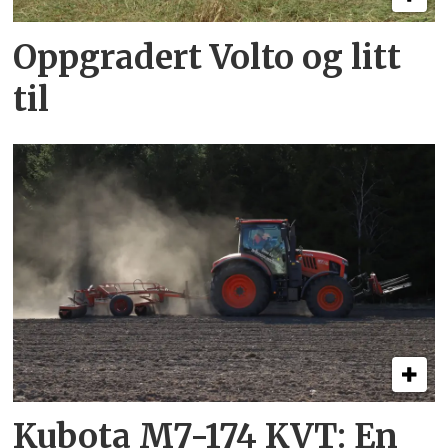
Oppgradert Volto og litt
til
Kubota M7-174 KVT: En