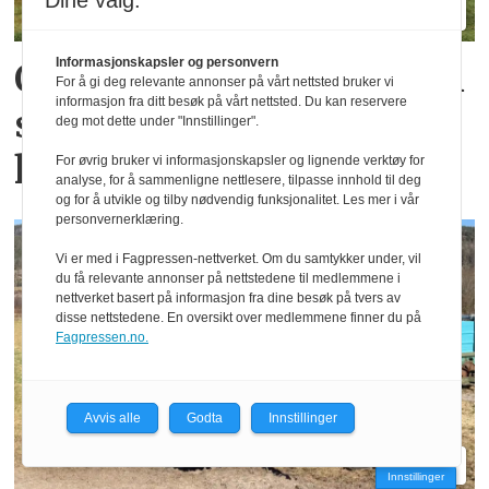
Dine valg:
Informasjonskapsler og personvern
Oppgradert Boss og Profi
For å gi deg relevante annonser på vårt nettsted bruker vi
informasjon fra ditt besøk på vårt nettsted. Du kan reservere
skal gi mer kapasitet og
deg mot dette under "Innstillinger".
komfort
For øvrig bruker vi informasjonskapsler og lignende verktøy for
analyse, for å sammenligne nettlesere, tilpasse innhold til deg
og for å utvikle og tilby nødvendig funksjonalitet. Les mer i vår
personvernerklæring.
Vi er med i Fagpressen-nettverket. Om du samtykker under, vil
du få relevante annonser på nettstedene til medlemmene i
nettverket basert på informasjon fra dine besøk på tvers av
disse nettstedene. En oversikt over medlemmene finner du på
Fagpressen.no.
Avvis alle
Godta
Innstillinger
Innstillinger