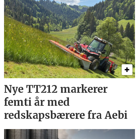
Nye TT212 markerer
femti år­ med
redskapsbærere fra Aebi