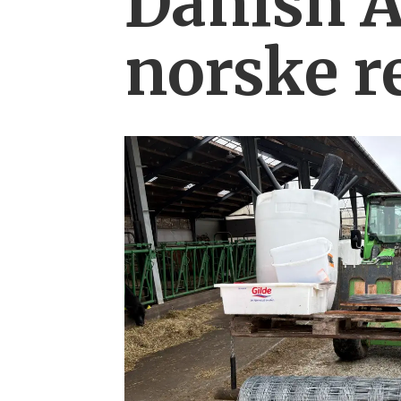
Danish 
norske r