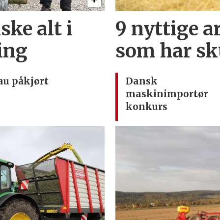
ske alt i
9 nyttige ar
ding
som har sk
au påkjørt
Dansk
maskinimportør
konkurs