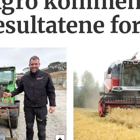
Agro komment
esultatene fo