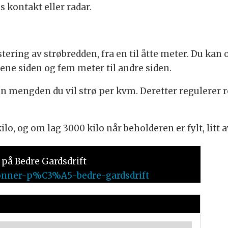
s kontakt eller radar.
ring av strøbredden, fra en til åtte meter. Du kan og
 ene siden og fem meter til andre siden.
nn mengden du vil strø per kvm. Deretter regulerer r
lo, og om lag 3000 kilo når beholderen er fylt, litt
på Bedre Gardsdrift
/abonner-p%C3%A5-bedre-gardsdrift