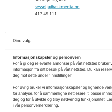
sesselja@askmedia.no
417 48 111
Dine valg:
Bedre Gardsdrift og gardsdrift.no redig
Informasjonskapsler og personvern
For å gi deg relevante annonser på vårt nettsted bruker v
er formulert i Norsk Presseforbunds 
informasjon fra ditt besøk på vårt nettsted. Du kan reser
deg mot dette under "Innstillinger".
For øvrig bruker vi informasjonskapsler og lignende ver
for analyse, for å sammenligne nettlesere, tilpasse innhol
deg og for å utvikle og tilby nødvendig funksjonalitet. L
i vår personvernerklæring.