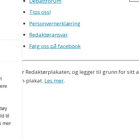
Debattforum
Tips oss!
Personvernerklæring
Redaktøransvar
Følg oss på facebook
eres etter Redaktørplakaten, og legger til grunn for sitt
i
Vær Varsom-plakat.
Les mer
.
vere
ktøy
d til
es mer