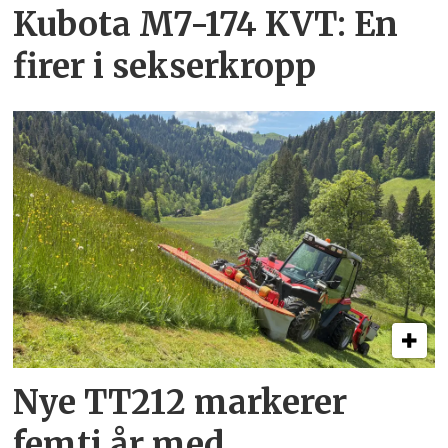
Kubota M7-174 KVT: En
firer i sekserkropp
Nye TT212 markerer
femti år­ med