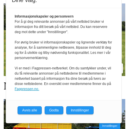
Dine valg:
Informasjonskapsler og personvern
For å gi deg relevante annonser på vårt nettsted bruker vi
informasjon fra ditt besøk på vårt nettsted. Du kan reservere
deg mot dette under "Innstillinger".
For øvrig bruker vi informasjonskapsler og lignende verktøy for
analyse, for å sammenligne nettlesere, tilpasse innhold til deg
og for å utvikle og tilby nødvendig funksjonalitet. Les mer i vår
personvernerklæring.
Vi er med i Fagpressen-nettverket. Om du samtykker under, vil
du få relevante annonser på nettstedene til medlemmene i
nettverket basert på informasjon fra dine besøk på tvers av
Novacat blir breiere
disse nettstedene. En oversikt over medlemmene finner du på
Fagpressen.no.
Avvis alle
Godta
Innstillinger
Innstillinger