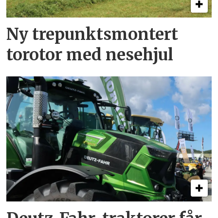
Ny trepunkts­montert
torotor med nesehjul