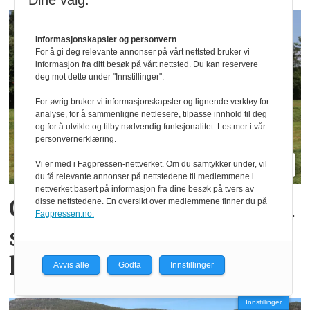
Dine valg:
Informasjonskapsler og personvern
For å gi deg relevante annonser på vårt nettsted bruker vi
informasjon fra ditt besøk på vårt nettsted. Du kan reservere
deg mot dette under "Innstillinger".
For øvrig bruker vi informasjonskapsler og lignende verktøy for
analyse, for å sammenligne nettlesere, tilpasse innhold til deg
og for å utvikle og tilby nødvendig funksjonalitet. Les mer i vår
personvernerklæring.
Vi er med i Fagpressen-nettverket. Om du samtykker under, vil
du få relevante annonser på nettstedene til medlemmene i
nettverket basert på informasjon fra dine besøk på tvers av
Oppgradert Boss og Profi
disse nettstedene. En oversikt over medlemmene finner du på
Fagpressen.no.
skal gi mer kapasitet og
komfort
Avvis alle
Godta
Innstillinger
Innstillinger