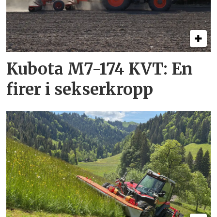
Kubota M7-174 KVT: En
firer i sekserkropp