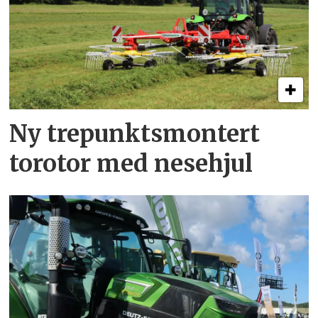
Ny trepunkts­montert
torotor med nesehjul