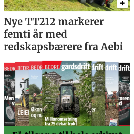
Nye TT212 markerer
femti år­ med
redskapsbærere fra Aebi