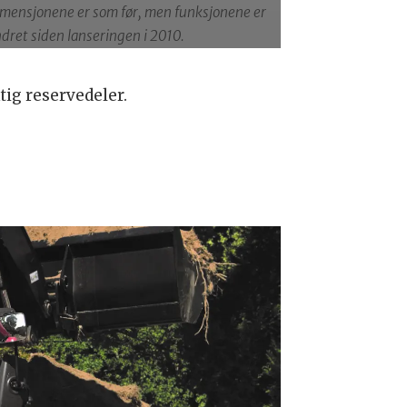
mensjonene er som før, men funksjonene er
dret siden lanseringen i 2010.
tig reservedeler.