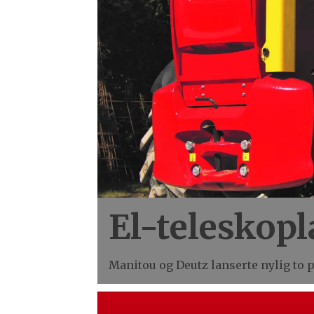
El-teleskopl
Manitou og Deutz lanserte nylig to p