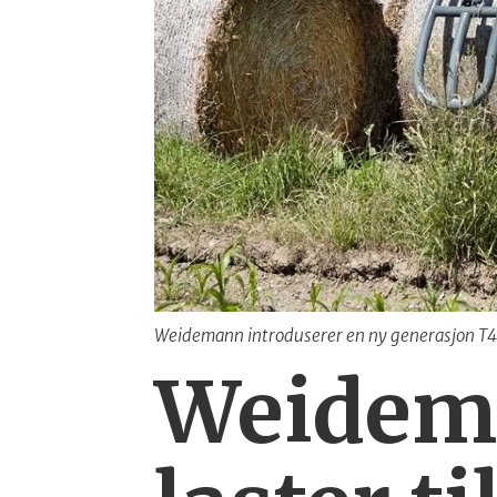
Weidemann introduserer en ny generasjon T4
Weidema