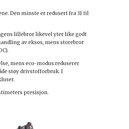
e. Den minste er redusert fra 31 til
gens lillebror likevel yter like godt
handling av eksos, mens storebror
OC).
telse, mens eco-modus reduserer
de støy drivstofforbruk. I
luser.
ntimeters presisjon.