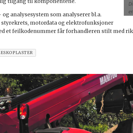
lig tilgang til komponentene.
Di
en
og analysesystem som analyserer bl.a.
. styrekrets, motordata og elektrofunksjoner
ed et feilkodenummer får forhandleren stilt med rik
LESKOPLASTER