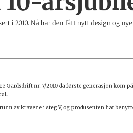
l 10-årsjubil
ert i 2010. Nå har den fått nytt design og ny
edre Gardsdrift nr. 7/2010 da første generasjon kom 
ret.
unn av kravene i steg V, og produsenten har benytt
t