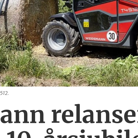
512.
nn relanse