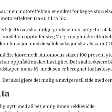
mar, men motoreffekten er endret for begge størrelsen
 motoreffekten fra 40 til 45 hk.
erk (ecDrive) skal ifølge produsenten sørge for at da
 modellen oppfyller steg V og trenger ikke etterbe
) i kombinasjon med dieseloksydasjonskatalysator (D
nå fire kjøremodi. Automodus sikrer 100 prosent y
u har oppnådd ønsket hastighet. Det skal redusere bå
redskaper, mens
M-modusen er beregnet for lastesyk
 Det skal gjøre det mulig å navigere til side med ce
tta
ndig nytt, med all betjening innen rekkevidde.