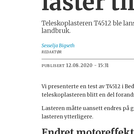
laster ti
Teleskoplasteren T4512 ble lans
landbruk.
Sesselja
Bigseth
REDAKTØR
12.08.2020 - 15:31
PUBLISERT
Vi presenterte en test av T4512 i B
teleskoplasteren blitt en del forand
Lasteren måtte uansett endres på gr
lasteren ytterligere.
Endret motoreffek