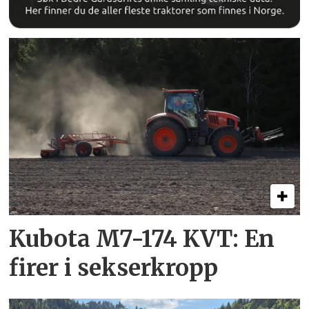
Kubota M7-174 KVT: En
firer i sekserkropp