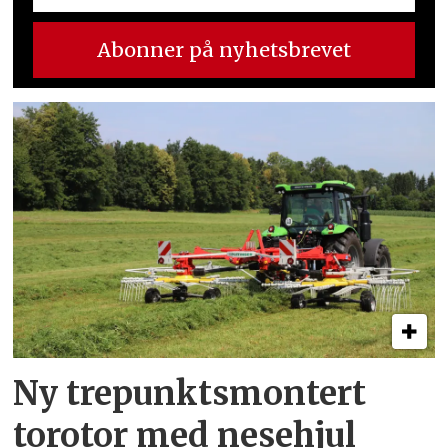
Ny trepunkts­montert
torotor med nesehjul