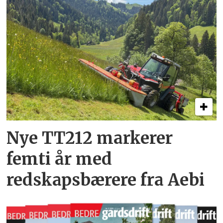
Nye TT212 markerer
femti år­ med
redskapsbærere fra Aebi