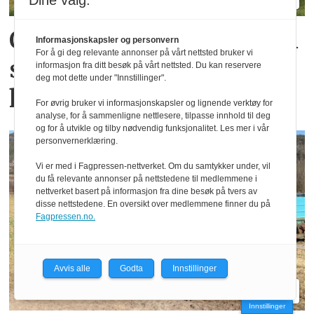
Dine valg:
Oppgradert Boss og Profi
Informasjonskapsler og personvern
For å gi deg relevante annonser på vårt nettsted bruker vi
skal gi mer kapasitet og
informasjon fra ditt besøk på vårt nettsted. Du kan reservere
deg mot dette under "Innstillinger".
komfort
For øvrig bruker vi informasjonskapsler og lignende verktøy for
analyse, for å sammenligne nettlesere, tilpasse innhold til deg
og for å utvikle og tilby nødvendig funksjonalitet. Les mer i vår
personvernerklæring.
Vi er med i Fagpressen-nettverket. Om du samtykker under, vil
du få relevante annonser på nettstedene til medlemmene i
nettverket basert på informasjon fra dine besøk på tvers av
disse nettstedene. En oversikt over medlemmene finner du på
Fagpressen.no.
Avvis alle
Godta
Innstillinger
Innstillinger