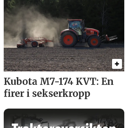
Kubota M7-174 KVT: En
firer i sekserkropp