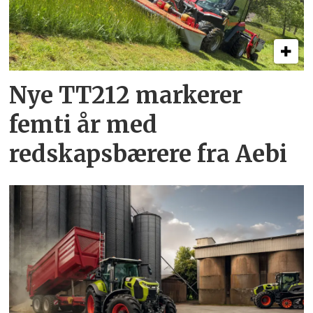
Nye TT212 markerer
femti år­ med
redskapsbærere fra Aebi