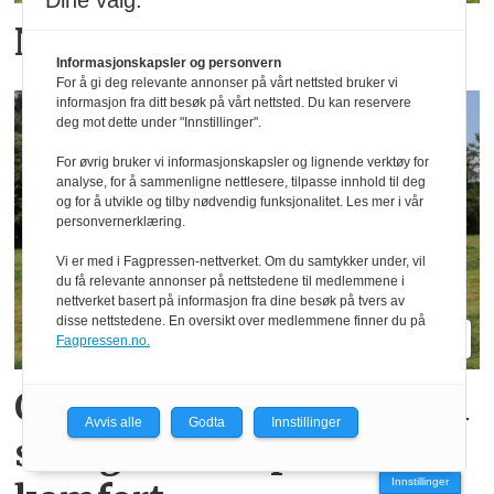
Dine valg:
Novacat blir breiere
Informasjonskapsler og personvern
For å gi deg relevante annonser på vårt nettsted bruker vi
informasjon fra ditt besøk på vårt nettsted. Du kan reservere
deg mot dette under "Innstillinger".
For øvrig bruker vi informasjonskapsler og lignende verktøy for
analyse, for å sammenligne nettlesere, tilpasse innhold til deg
og for å utvikle og tilby nødvendig funksjonalitet. Les mer i vår
personvernerklæring.
Vi er med i Fagpressen-nettverket. Om du samtykker under, vil
du få relevante annonser på nettstedene til medlemmene i
nettverket basert på informasjon fra dine besøk på tvers av
disse nettstedene. En oversikt over medlemmene finner du på
Fagpressen.no.
Oppgradert Boss og Profi
Avvis alle
Godta
Innstillinger
skal gi mer kapasitet og
Innstillinger