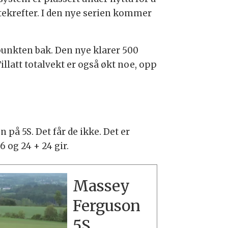
stekrefter. I den nye serien kommer
epunkten bak. Den nye klarer 500
Tillatt totalvekt er også økt noe, opp
å 5S. Det får de ikke. Det er
6 og 24 + 24 gir.
Massey
Ferguson
5S