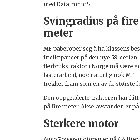
med Datatronic 5.
Svingradius på fire
meter
MF påberoper seg å ha klassens bes
frisiktpanser på den nye 5S-serien.
flerbrukstraktor i Norge må være g
lasterarbeid, noe naturlig nok MF
trekker fram som en av de største f
Den oppgraderte traktoren har fått
på fire meter. Akselavstanden er på
Sterkere motor
Agco Power-motoren er på 4,4 liter 