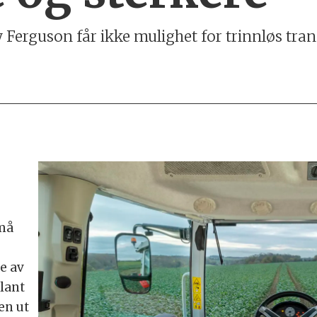
Ferguson får ikke mulighet for trinnløs tra
små
e av
Blant
en ut