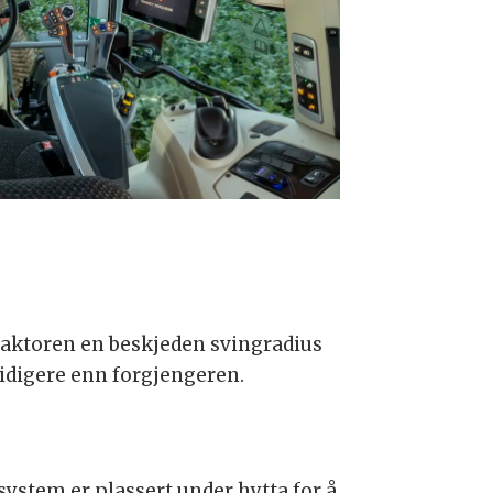
raktoren en beskjeden svingradius
midigere enn forgjengeren.
system er plassert under hytta for å