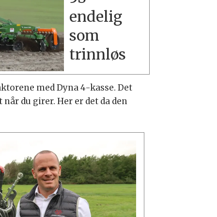
endelig
som
trinnløs
traktorene med Dyna 4-kasse. Det
når du girer. Her er det da den