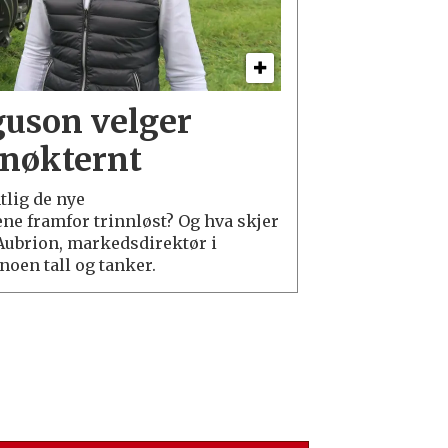
uson velger
 nøkternt
tlig de nye
e framfor trinnløst? Og hva skjer
Aubrion, markedsdirektør i
noen tall og tanker.