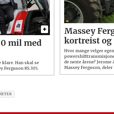
Massey Ferg
kortreist og
50 mil med
Hvor mange velger egen
powershifttransmisjonen
de neste årene? Jerome 
klare. Han skal se
Massey Ferguson, deler 
ey Ferguson 8S.305.
HETER