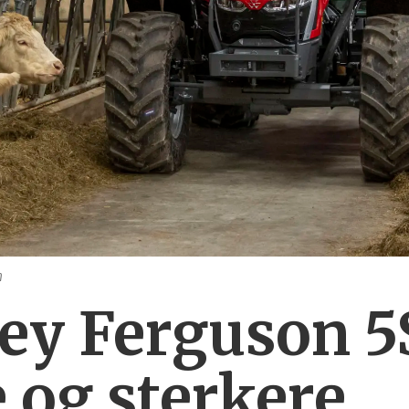
n
y Ferguson 5S
 og sterkere