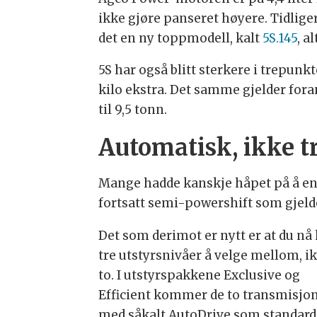
ikke gjøre panseret høyere. Tidlige
det en ny toppmodell, kalt
5S.145
, a
5S har også blitt sterkere i trepun
kilo ekstra. Det samme gjelder foran,
til 9,5 tonn.
Automatisk, ikke t
Mange hadde kanskje håpet på å end
fortsatt semi-powershift som gjelde
Det som derimot er nytt er at du nå
tre utstyrsnivåer å velge mellom, i
to. I utstyrspakkene Exclusive og
Efficient kommer de to transmisjo
med såkalt AutoDrive som standard