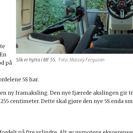
te
 En
Slik er hytta i MF 5S.
Foto: Massey Ferguson
od på
ordelene 5S har.
 en ny framaksling. Den nye fjærede akslingen gir t
 255 centimeter. Dette skal gjøre den nye 5S enda s
fordelt på fire sylindre. Alt av nymotens eksosrense