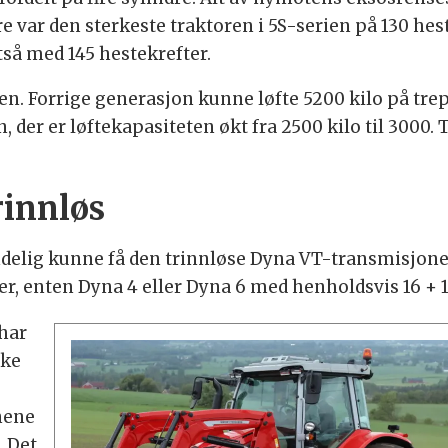
re var den sterkeste traktoren i 5S-serien på 130 he
ltså med 145 hestekrefter.
kten. Forrige generasjon kunne løfte 5200 kilo på tr
 der er løftekapasiteten økt fra 2500 kilo til 3000. 
rinnløs
elig kunne få den trinnløse Dyna VT-transmisjonen p
r, enten Dyna 4 eller Dyna 6 med henholdsvis 16 + 1
 har
kke
nene
. Det