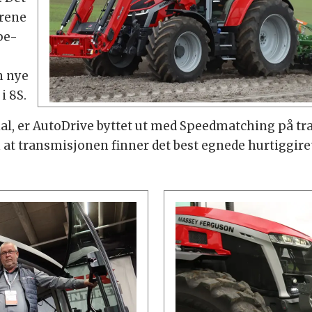
irene
pe-
n nye
i 8S.
tial, er AutoDrive byttet ut med Speedmatching på 
at transmisjonen finner det best egnede hurtiggiret 