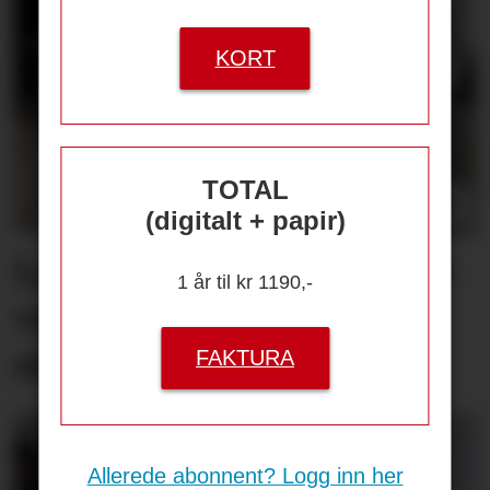
KORT
TOTAL
(digitalt + papir)
Lastebilen er et rullende
1 år til kr 1190,-
verksted med alt av
utstyr
FAKTURA
Allerede abonnent? Logg inn her