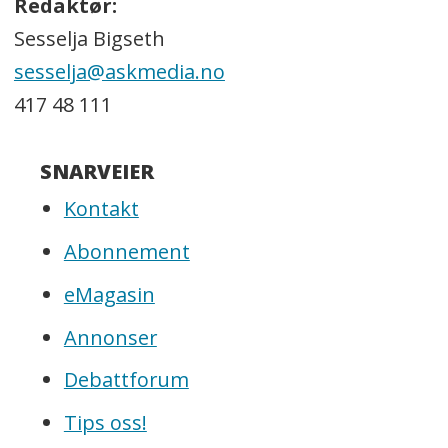
Redaktør:
Sesselja Bigseth
sesselja@askmedia.no
417 48 111
SNARVEIER
Kontakt
Abonnement
eMagasin
Annonser
Debattforum
Tips oss!