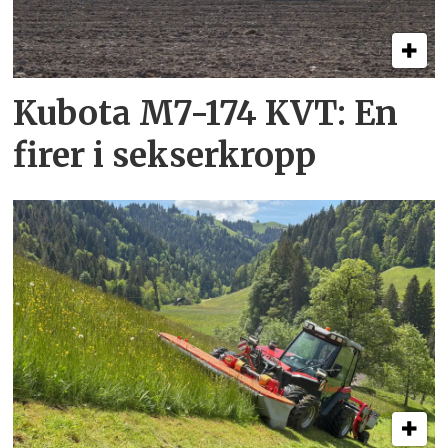
Kubota M7-174 KVT: En
firer i sekserkropp