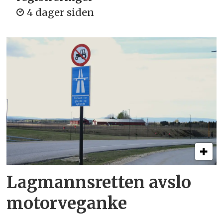
4 dager siden
Lagmannsretten avslo
motorveganke