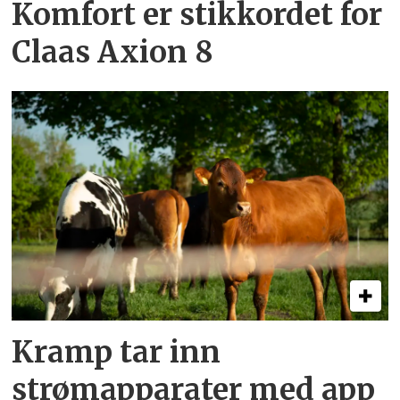
Komfort er stikkordet for
Claas Axion 8
Kramp tar inn
strømapparater med app