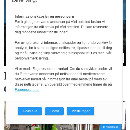
Dine valg:
Informasjonskapsler og personvern
For å gi deg relevante annonser på vårt nettsted bruker vi
informasjon fra ditt besøk på vårt nettsted. Du kan reservere
deg mot dette under "Innstillinger".
For øvrig bruker vi informasjonskapsler og lignende verktøy for
analyse, for å sammenligne nettlesere, tilpasse innhold til deg
og for å utvikle og tilby nødvendig funksjonalitet. Les mer i vår
personvernerklæring.
Vi er med i Fagpressen-nettverket. Om du samtykker under, vil
Hvilke merker er størst i
du få relevante annonser på nettstedene til medlemmene i
nettverket basert på informasjon fra dine besøk på tvers av
ditt fylke?
disse nettstedene. En oversikt over medlemmene finner du på
Fagpressen.no.
Avvis alle
Godta
Innstillinger
Innstillinger