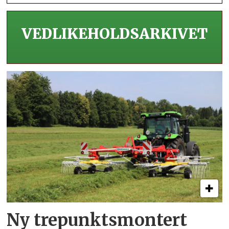
VEDLIKEHOLDS­ARKIVET
Ny trepunkts­montert