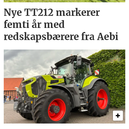
Nye TT212 markerer
femti år­ med
redskapsbærere fra Aebi