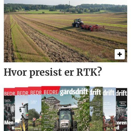
Hvor presist er RTK?