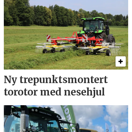
Ny trepunkts­montert
torotor med nesehjul