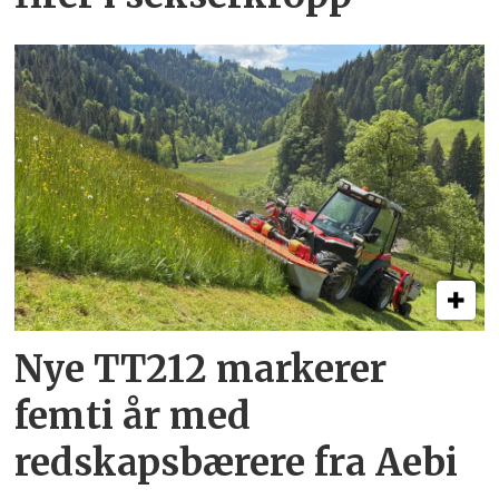
Nye TT212 markerer
femti år­ med
redskapsbærere fra Aebi