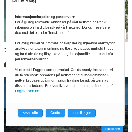
Dine valg:
Informasjonskapsler og personvern
For å gi deg relevante annonser på vårt nettsted bruker vi
informasjon fra ditt besøk på vårt nettsted. Du kan reservere
deg mot dette under "Innstillinger".
For øvrig bruker vi informasjonskapsler og lignende verktøy for
300 kroner timen med
analyse, for å sammenligne nettlesere, tilpasse innhold til deg
og for å utvikle og tilby nødvendig funksjonalitet. Les mer i vår
personvernerklæring.
epler og moreller
Vi er med i Fagpressen-nettverket. Om du samtykker under, vil
du få relevante annonser på nettstedene til medlemmene i
nettverket basert på informasjon fra dine besøk på tvers av
disse nettstedene. En oversikt over medlemmene finner du på
Fagpressen.no.
Avvis alle
Godta
Innstillinger
Innstillinger