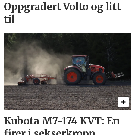
Oppgradert Volto og litt
til
Kubota M7-174 KVT: En
firer i sekserkropp