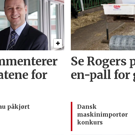
mmenterer
Se Rogers p
atene for
en-pall for
au påkjørt
Dansk
maskinimportør
konkurs