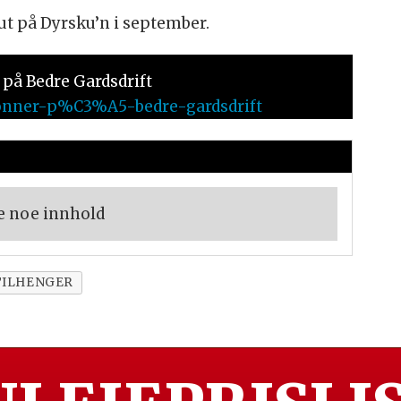
ut på Dyrsku’n i september.
på Bedre Gardsdrift
/abonner-p%C3%A5-bedre-gardsdrift
e noe innhold
TILHENGER