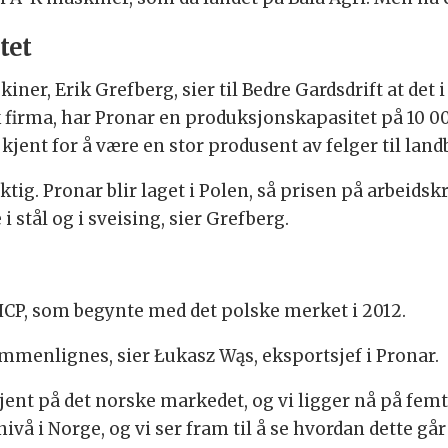
tet
ner, Erik Grefberg, sier til Bedre Gardsdrift at det 
 firma, har Pronar en produksjonskapasitet på 10 0
jent for å være en stor produsent av felger til land
ktig. Pronar blir laget i Polen, så prisen på arbeidsk
i stål og i sveising, sier Grefberg.
 HCP, som begynte med det polske merket i 2012.
menlignes, sier Łukasz Wąs, eksportsjef i Pronar.
kjent på det norske markedet, og vi ligger nå på fem
nivå i Norge, og vi ser fram til å se hvordan dette går