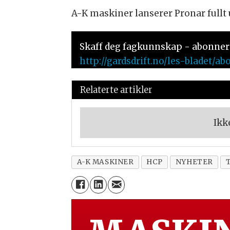
A-K maskiner lanserer Pronar fullt 
Skaff deg fagkunnskap - abonner 
http://gardsdrift.no/les-bladet
Relaterte artikler
Ikk
A-K MASKINER
HCP
NYHETER