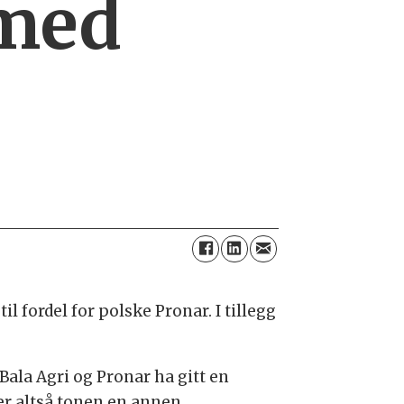
 med
l fordel for polske Pronar. I tillegg
Bala Agri og Pronar ha gitt en
er altså tonen en annen.