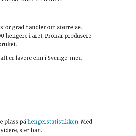
i stor grad handler om størrelse.
00 hengere i året. Pronar produsere
bruket.
raft er lavere enn i Sverige, men
te plass på
hengerstatistikken
. Med
 videre, sier han.