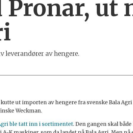
 Pronar, ut
i
av leverandører av hengere.
utte ut importen av hengere fra svenske Bala Agri ti
 finske Weckman.
gri ble tatt inn i sortimentet
. Den gangen skal både 
 A-K maskiner, som da landet på Bala Agri. Men nå 