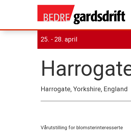
25. - 28. april
Harrogat
Harrogate, Yorkshire, England
Vårutstilling for blomsterinteresserte