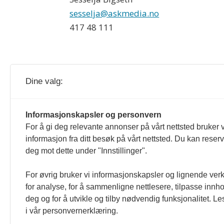
sesselja@askmedia.no
417 48 111
Dine valg:
Bedre Gardsdrift og gardsdrift.no redig
Informasjonskapsler og personvern
For å gi deg relevante annonser på vårt nettsted bruker v
er formulert i Norsk Presseforbunds 
informasjon fra ditt besøk på vårt nettsted. Du kan reser
deg mot dette under "Innstillinger".
For øvrig bruker vi informasjonskapsler og lignende ver
for analyse, for å sammenligne nettlesere, tilpasse innhol
deg og for å utvikle og tilby nødvendig funksjonalitet. L
i vår personvernerklæring.