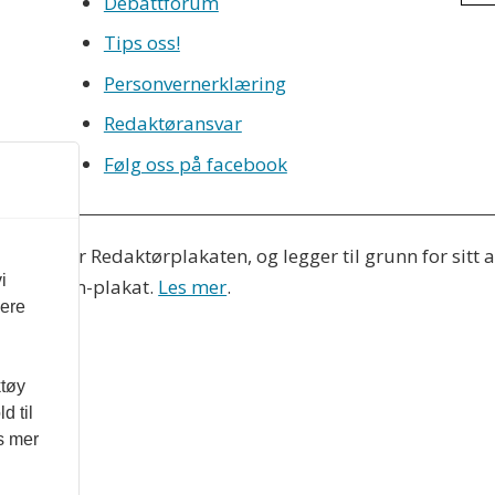
Debattforum
Tips oss!
Personvernerklæring
Redaktøransvar
Følg oss på facebook
eres etter Redaktørplakaten, og legger til grunn for sitt
i
Vær Varsom-plakat.
Les mer
.
vere
ktøy
d til
es mer