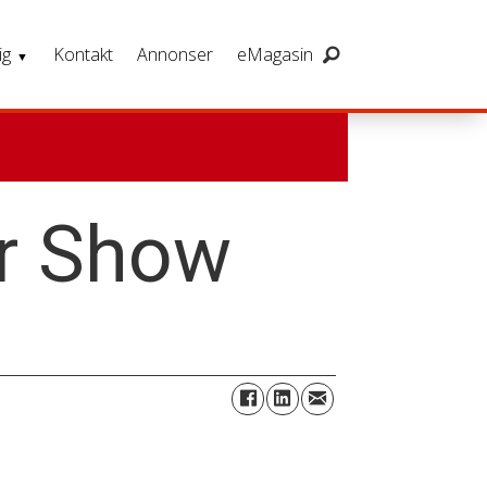
ig
Kontakt
Annonser
eMagasin
er Show