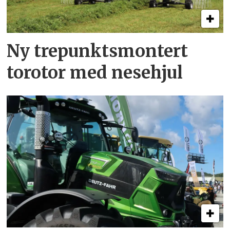
Ny trepunkts­montert
torotor med nesehjul