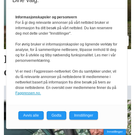
Dine valg:
Informasjonskapsler og personvern
For å gi deg relevante annonser på vårt nettsted bruker vi
informasjon fra ditt besøk på vårt nettsted. Du kan reservere
deg mot dette under "Innstillinger".
For øvrig bruker vi informasjonskapsler og lignende verktøy for
analyse, for å sammenligne nettlesere, tilpasse innhold til deg
og for å utvikle og tilby nødvendig funksjonalitet. Les mer i vår
Reidar har million­
personvernerklæring.
omsetning fra 75 dekar
Vi er med i Fagpressen-nettverket. Om du samtykker under, vil
du få relevante annonser på nettstedene til medlemmene i
nettverket basert på informasjon fra dine besøk på tvers av
disse nettstedene. En oversikt over medlemmene finner du på
GARDSANALYSE: Vår kommentar
Fagpressen.no.
Avvis alle
Godta
Innstillinger
Innstillinger