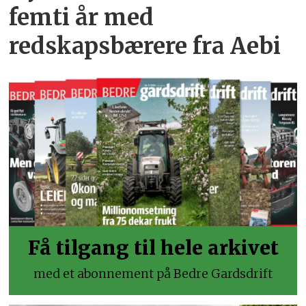
femti år­ med
redskapsbærere fra Aebi
Få tilgang til hele arkivet
med et abonnement på Bedre Gardsdrift