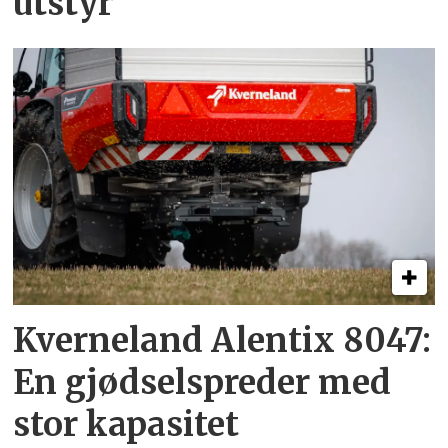
utstyr
Kverneland Alentix 8047:
En gjødsel­spreder med
stor kapasitet