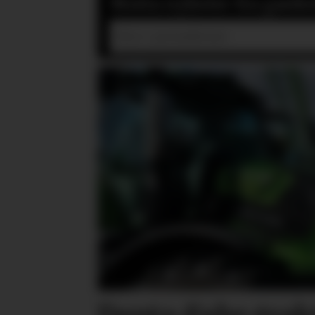
Motta nyheter fra gardsd