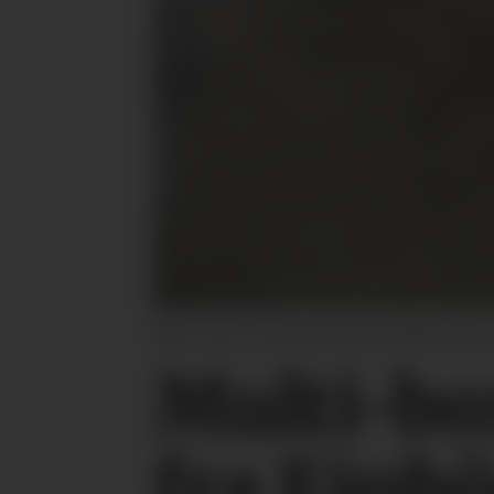
Multi-box er neste generasjons såaggregat fr
Multi-bo
fra Einb