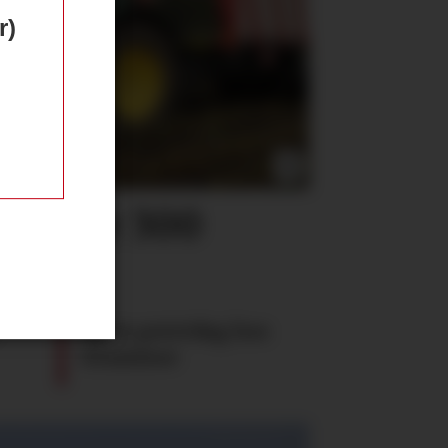
r)
 bikker 300
ger
Åpen potetdag hos
Graminor