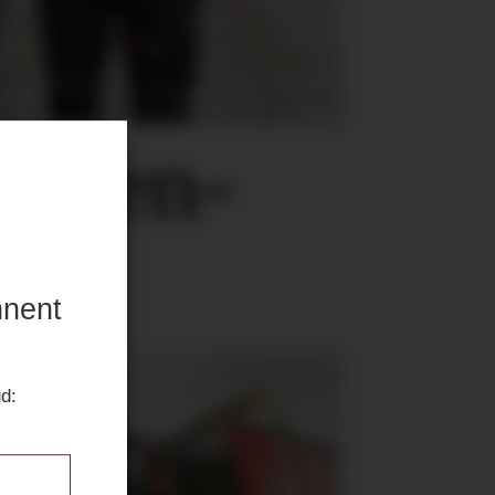
t i en-
nnent
ud: