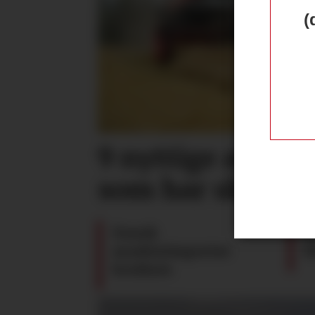
(
9 nyttige artikle
som har skurtre
Dansk
J
maskinimportør
E
konkurs