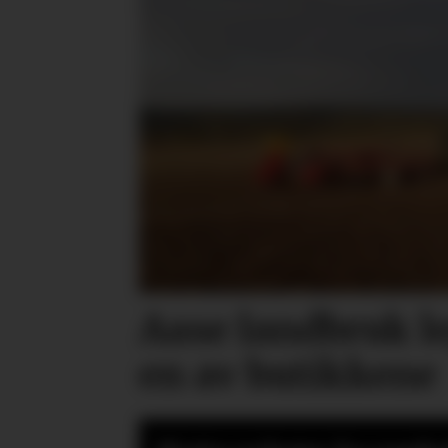
Aase landbruk l
en av butikkene