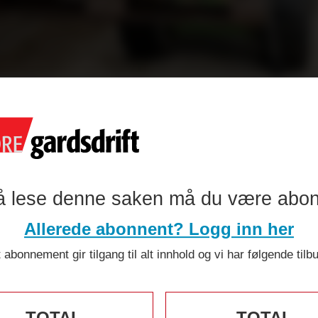
 praktiske al
gjerding
å lese denne saken må du være abo
Allerede abonnent? Logg inn her
 abonnement gir tilgang til alt innhold og vi har følgende tilb
TOTAL
TOTAL