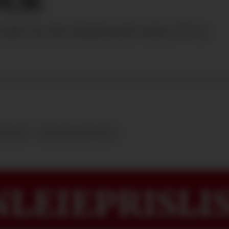
slik som den eksisterende serien, P-box.
YHETER
GRASPRODUKSJON
LEIEPRISLIS