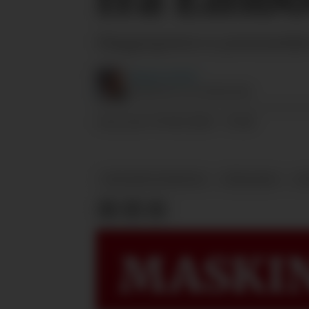
Såaggregatene er pneumatiske 
Magnus
Sørlie
JOURNALIST OG KORNBONDE
05.06.2026 - 05:18
PUBLISERT
PRODUKTNYHETER
SÅMASKIN
N
MASKIN