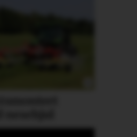
ts­montert
d nesehjul