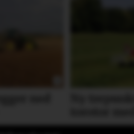
egger ned
Ny trepunk
torotor me