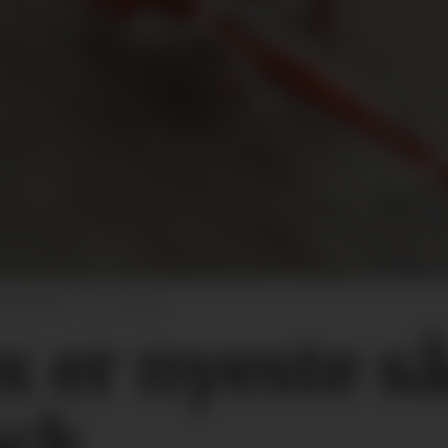
a Einböck.
Foto: Einböck
x er nyeste s
öck