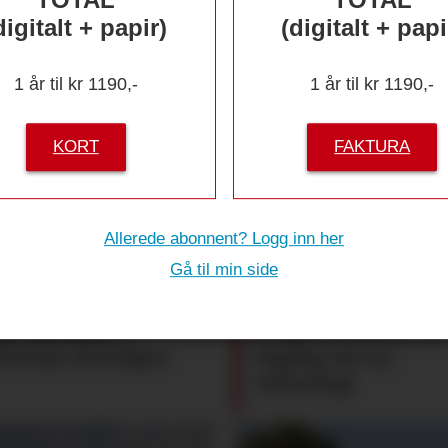
digitalt + papir)
(digitalt + papi
1 år til kr 1190,-
1 år til kr 1190,-
KORT
FAKTURA
r for deg
John Deere
Allerede abonnent? Logg inn her
sker
registrerin
Gå til min side
akthundtreff i
NMBU inviterer til
lverum til helgen
fagdag om ny
teknologi