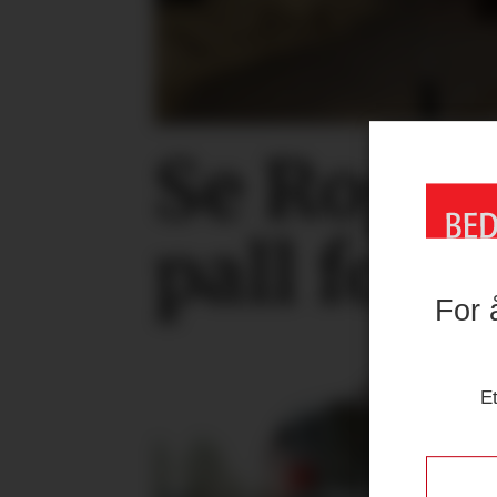
Se Rogers
pall for 
For 
Et