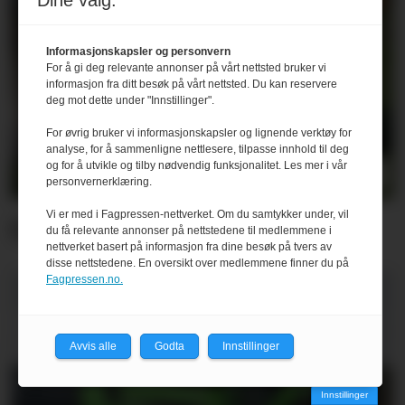
Dine valg:
Informasjonskapsler og personvern
For å gi deg relevante annonser på vårt nettsted bruker vi
informasjon fra ditt besøk på vårt nettsted. Du kan reservere
deg mot dette under "Innstillinger".
For øvrig bruker vi informasjonskapsler og lignende verktøy for
analyse, for å sammenligne nettlesere, tilpasse innhold til deg
og for å utvikle og tilby nødvendig funksjonalitet. Les mer i vår
personvernerklæring.
Vi er med i Fagpressen-nettverket. Om du samtykker under, vil
Gjødselprisene skal ned
du få relevante annonser på nettstedene til medlemmene i
nettverket basert på informasjon fra dine besøk på tvers av
disse nettstedene. En oversikt over medlemmene finner du på
Fagpressen.no.
VETERANEN:
Avvis alle
Godta
Innstillinger
Innstillinger