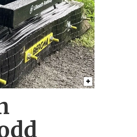
n
lodd