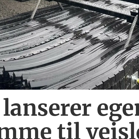
 lanserer ege
mme til veis