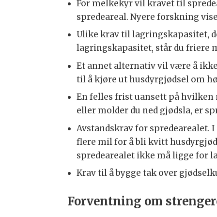
For melkekyr vil kravet til spre
spredeareal. Nyere forskning vis
Ulike krav til lagringskapasitet, 
lagringskapasitet, står du friere
Et annet alternativ vil være å ikk
til å kjøre ut husdyrgjødsel om h
En felles frist uansett på hvilken
eller molder du ned gjødsla, er s
Avstandskrav for spredearealet. I
flere mil for å bli kvitt husdyrgj
spredearealet ikke må ligge for l
Krav til å bygge tak over gjødsel
Forventning om strenger