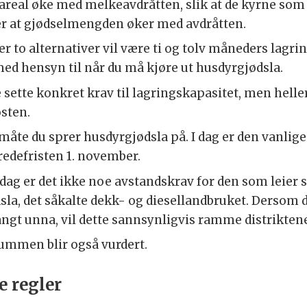
deareal øke med melkeavdråtten, slik at de kyrne so
er at gjødselmengden øker med avdråtten.
der to alternativer vil være ti og tolv måneders lagri
 med hensyn til når du må kjøre ut husdyrgjødsla.
e sette konkret krav til lagringskapasitet, men helle
østen.
 måte du sprer husdyrgjødsla på. I dag er den vanlig
predefristen 1. november.
 dag er det ikke noe avstandskrav for den som leier s
ødsla, det såkalte dekk- og diesellandbruket. Dersom 
angt unna, vil dette sannsynligvis ramme distrikten
kummen blir også vurdert.
e regler