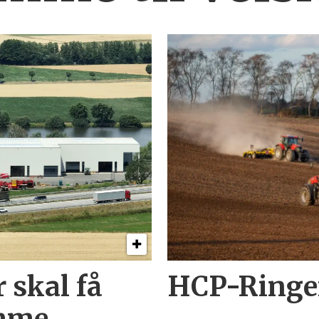
 skal få
HCP-Ringen
imme