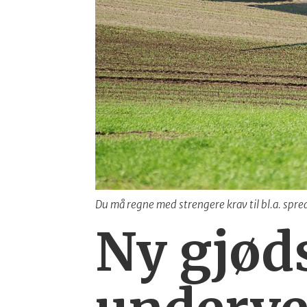
Du må regne med strengere krav til bl.a. spred
Ny gjøds