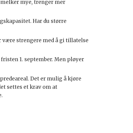
m melker mye, trenger mer
ngskapasitet. Har du større
r være strengere med å gi tillatelse
e fristen 1. september. Men pløyer
predeareal. Det er mulig å kjøre
det settes et krav om at
e.