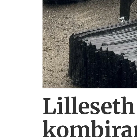
Lilleseth
kombi­ra