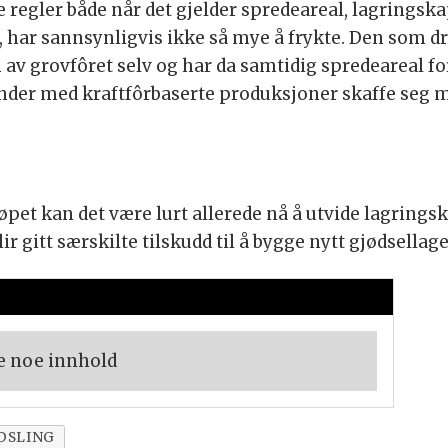
re regler både når det gjelder spredeareal, lagrings
, har sannsynligvis ikke så mye å frykte. Den som
av grovfôret selv og har da samtidig spredeareal fo
ønder med kraftfôrbaserte produksjoner skaffe seg m
pet kan det være lurt allerede nå å utvide lagrings
lir gitt særskilte tilskudd til å bygge nytt gjødsellage
e noe innhold
DSLING