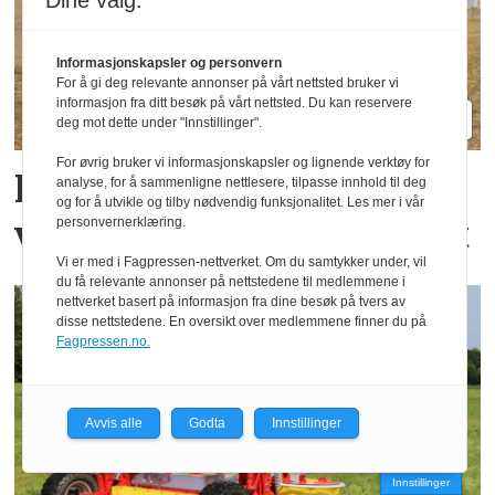
Dine valg:
Informasjonskapsler og personvern
For å gi deg relevante annonser på vårt nettsted bruker vi
informasjon fra ditt besøk på vårt nettsted. Du kan reservere
deg mot dette under "Innstillinger".
For øvrig bruker vi informasjonskapsler og lignende verktøy for
Her sår de korn og fang­
analyse, for å sammenligne nettlesere, tilpasse innhold til deg
og for å utvikle og tilby nødvendig funksjonalitet. Les mer i vår
vekster i samme overfart
personvernerklæring.
Vi er med i Fagpressen-nettverket. Om du samtykker under, vil
du få relevante annonser på nettstedene til medlemmene i
nettverket basert på informasjon fra dine besøk på tvers av
disse nettstedene. En oversikt over medlemmene finner du på
Fagpressen.no.
Avvis alle
Godta
Innstillinger
Innstillinger