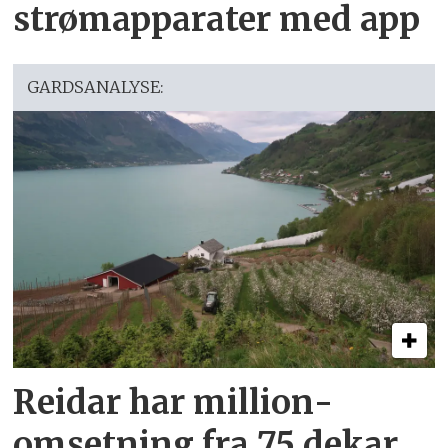
strømapparater med app
GARDSANALYSE:
Reidar har million­
omsetning fra 75 dekar