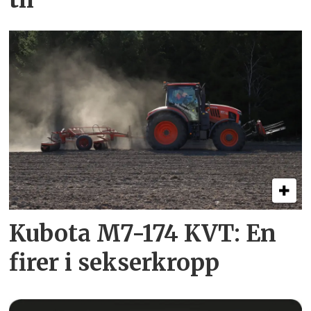
Kubota M7-174 KVT: En
firer i sekserkropp