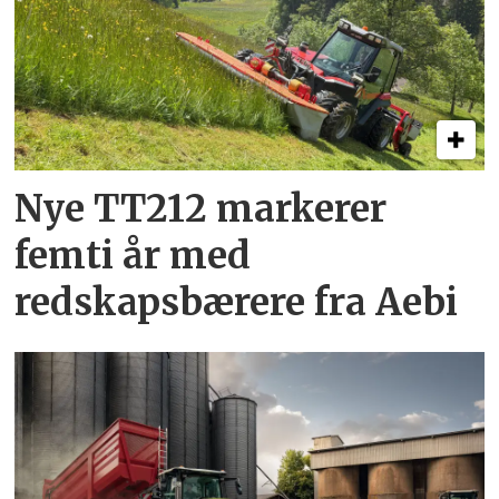
Nye TT212 markerer
femti år­ med
redskapsbærere fra Aebi