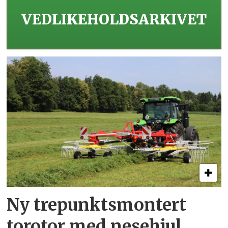
VEDLIKEHOLDS­ARKIVET
Ny trepunkts­montert
torotor med nesehjul