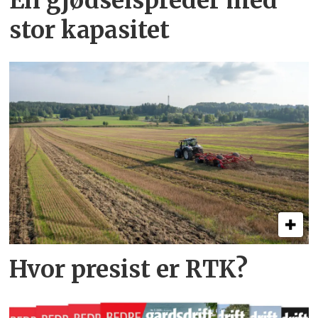
En gjødsel­spreder med
stor kapasitet
Hvor presist er RTK?