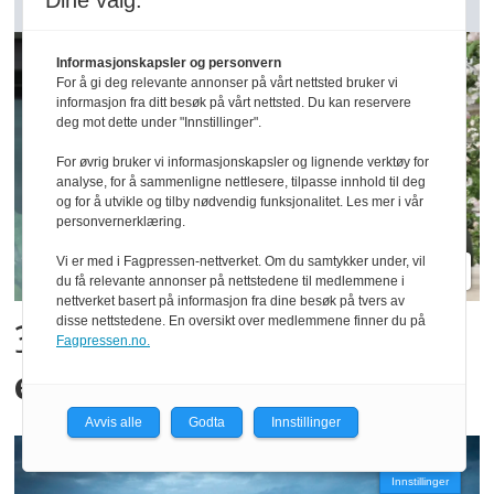
Dine valg:
GARDSANALYSE: Vår kommentar
Informasjonskapsler og personvern
For å gi deg relevante annonser på vårt nettsted bruker vi
informasjon fra ditt besøk på vårt nettsted. Du kan reservere
deg mot dette under "Innstillinger".
For øvrig bruker vi informasjonskapsler og lignende verktøy for
analyse, for å sammenligne nettlesere, tilpasse innhold til deg
og for å utvikle og tilby nødvendig funksjonalitet. Les mer i vår
personvernerklæring.
Vi er med i Fagpressen-nettverket. Om du samtykker under, vil
du få relevante annonser på nettstedene til medlemmene i
nettverket basert på informasjon fra dine besøk på tvers av
disse nettstedene. En oversikt over medlemmene finner du på
300 kroner timen med
Fagpressen.no.
epler og moreller
Avvis alle
Godta
Innstillinger
Innstillinger