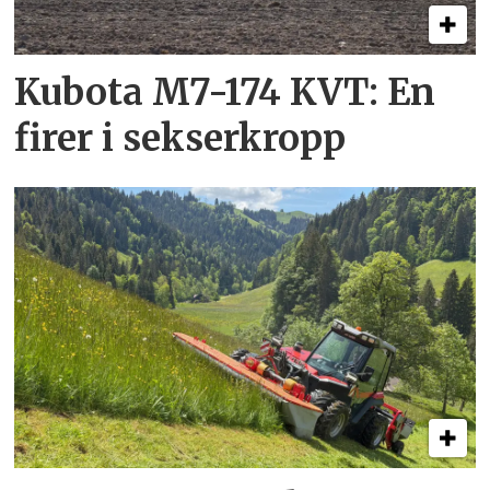
Kubota M7-174 KVT: En
firer i sekserkropp