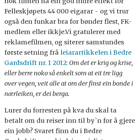
nok filmen ha ein god indre effekt for
Felleskjøpets 44 000 eigarar - og vi trur
også den funkar bra for bønder flest, FK-
medlem eller ikkje.Vi gratulerer med
reklamefilmen, og siterer samstundes
første setning frå
leiarartikkelen i Bedre
Gardsdrift nr. 1 2012
:
Om det er krig og krise,
eller berre noko så enkelt som at eit tre ligg
over vegen, veit alle at om der finst ein bonde i
nærleiken, er dei berga.
Lurer du forresten på kva du skal ta
betalt om du reiser inn til by`n for å gjere
ein jobb? Svaret finn du i Bedre