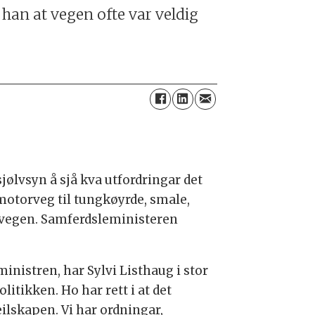
han at vegen ofte var veldig
jølvsyn å sjå kva utfordringar det
 motorveg til tungkøyrde, smale,
 vegen. Samferdsleministeren
inistren, har Sylvi Listhaug i stor
itikken. Ho har rett i at det
eilskapen. Vi har ordningar,