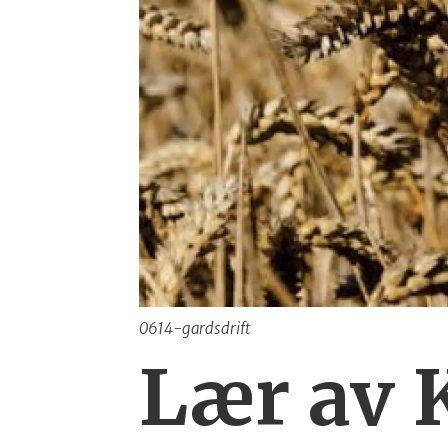
0614-gardsdrift
Lær av K