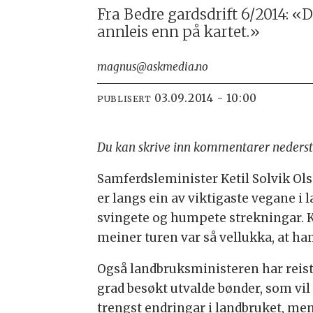
Fra Bedre gardsdrift 6/2014: «
annleis enn på kartet.»
magnus@askmedia.no
03.09.2014 - 10:00
PUBLISERT
Du kan skrive inn kommentarer neders
Samferdsleminister Ketil Solvik Olse
er langs ein av viktigaste vegane i 
svingete og humpete strekningar. 
meiner turen var så vellukka, at han
Også landbruksministeren har reist m
grad besøkt utvalde bønder, som vil 
trengst endringar i landbruket, men s