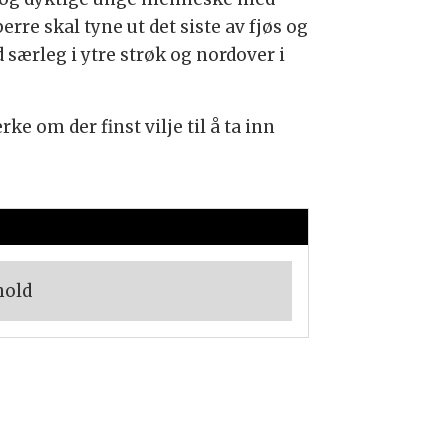
re skal tyne ut det siste av fjøs og
 særleg i ytre strøk og nordover i
ke om der finst vilje til å ta inn
hold