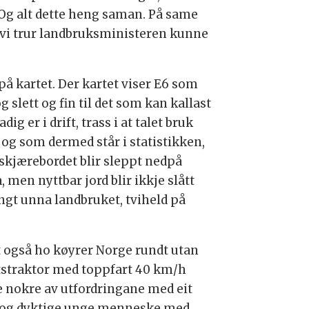
. Og alt dette heng saman. På same
te vi trur landbruksministeren kunne
å kartet. Der kartet viser E6 som
g slett og fin til det som kan kallast
g er i drift, trass i at talet bruk
, og som dermed står i statistikken,
r skjærebordet blir sleppt nedpå
 men nyttbar jord blir ikkje slått
angt unna landbruket, tviheld på
at også ho køyrer Norge rundt utan
tstraktor med toppfart 40 km/h
eve nokre av utfordringane med eit
ve og dyktige unge menneske med