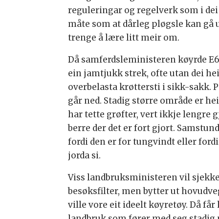
reguleringar og regelverk som i dei 
måte som at dårleg pløgsle kan gå u
trenge å lære litt meir om.
Då samferdsleministeren køyrde E6, 
ein jamtjukk strek, ofte utan dei hei
overbelasta krøttersti i sikk-sakk. På
går ned. Stadig større område er hei
har tette grøfter, vert ikkje lengre
berre der det er fort gjort. Samstun
fordi den er for tungvindt eller for
jorda si.
Viss landbruksministeren vil sjekke 
besøksfilter, men bytter ut hovud
ville vore eit ideelt køyretøy. Då f
landbruk som fører med seg stadig 