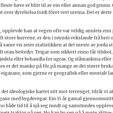
fleste høve er blitt til av ein eller annan god grunn
t over dyrehelsa fordi fôret vert ureina. Det er det
opplevde han at vegen ofte var veldig annleis enn p
lt store kurvene, er den i røynda vekslande frå brei o
 same vis seier statistikken at det meste av jorda stadi
lt utan beitedyr. Teigar som sikkert enno får tilskot
 gjødsla eller behandla for ugras. Og slåmaskina elle
des er det manko på fôr på mange av dei større bruka,
di eigarane, som gjerne er geografisk eller mentalt l
det ideologiske kartet sitt mot terrenget, tilrår vi 
vegane med bygdevegar. Ein 15 år gamal gjennomsnit
år ho både tid til å sjå seg rundt og samstundes oppl
meir traktor på veg. Ho kan bu seg på å møte akti