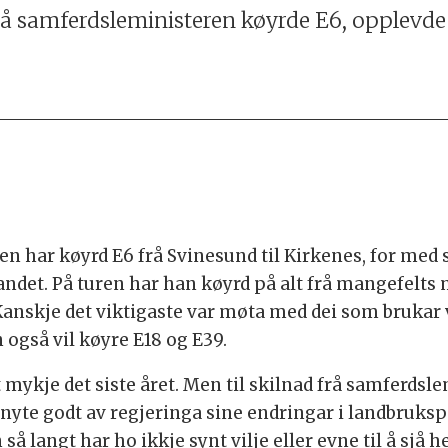
Då samferdsleministeren køyrde E6, opplevde 
t
n har køyrd E6 frå Svinesund til Kirkenes, for med s
landet. På turen har han køyrd på alt frå mangefelts
Kanskje det viktigaste var møta med dei som brukar
 også vil køyre E18 og E39.
ykje det siste året. Men til skilnad frå samferdslem
nyte godt av regjeringa sine endringar i landbrukspol
å langt har ho ikkje synt vilje eller evne til å sjå h