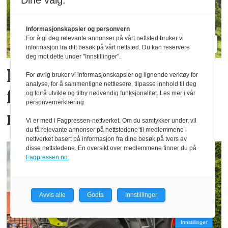
Dine valg:
Informasjonskapsler og personvern
For å gi deg relevante annonser på vårt nettsted bruker vi
informasjon fra ditt besøk på vårt nettsted. Du kan reservere
deg mot dette under "Innstillinger".
Nye TT212 markerer
For øvrig bruker vi informasjonskapsler og lignende verktøy for
analyse, for å sammenligne nettlesere, tilpasse innhold til deg
femti år­ med
og for å utvikle og tilby nødvendig funksjonalitet. Les mer i vår
personvernerklæring.
redskapsbærere fra Aebi
Vi er med i Fagpressen-nettverket. Om du samtykker under, vil
du få relevante annonser på nettstedene til medlemmene i
nettverket basert på informasjon fra dine besøk på tvers av
disse nettstedene. En oversikt over medlemmene finner du på
Fagpressen.no.
Avvis alle
Godta
Innstillinger
Innstillinger