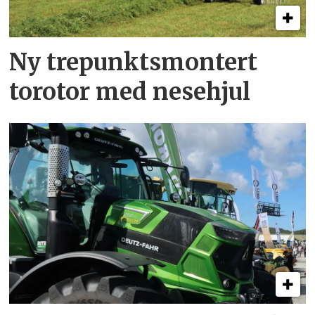
Ny trepunkts­montert
torotor med nesehjul