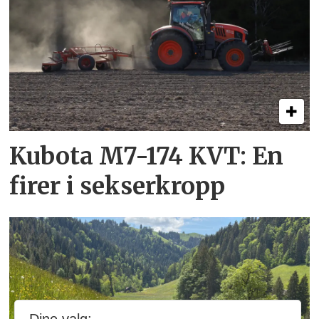
Kubota M7-174 KVT: En
firer i sekserkropp