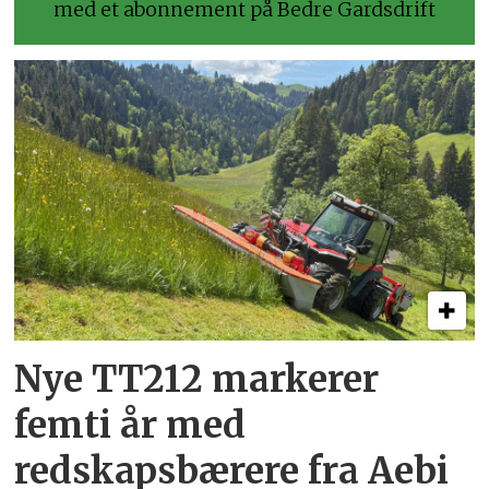
med et abonnement på Bedre Gardsdrift
Nye TT212 markerer
femti år­ med
redskapsbærere fra Aebi