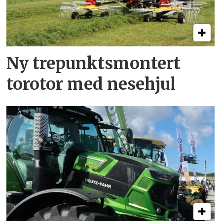
Ny trepunkts­montert
torotor med nesehjul