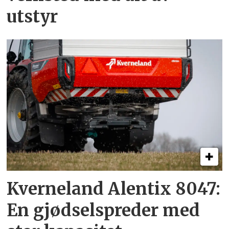
utstyr
Kverneland Alentix 8047:
En gjødsel­spreder med