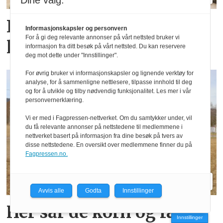
Dine valg:
Fendt gjør endringer i
Informasjonskapsler og personvern
For å gi deg relevante annonser på vårt nettsted bruker vi
ledelsen
informasjon fra ditt besøk på vårt nettsted. Du kan reservere
deg mot dette under "Innstillinger".
For øvrig bruker vi informasjonskapsler og lignende verktøy for
analyse, for å sammenligne nettlesere, tilpasse innhold til deg
og for å utvikle og tilby nødvendig funksjonalitet. Les mer i vår
personvernerklæring.
Vi er med i Fagpressen-nettverket. Om du samtykker under, vil
du få relevante annonser på nettstedene til medlemmene i
nettverket basert på informasjon fra dine besøk på tvers av
disse nettstedene. En oversikt over medlemmene finner du på
Fagpressen.no.
Avvis alle
Godta
Innstillinger
Her sår de korn og fang­
Innstillinger