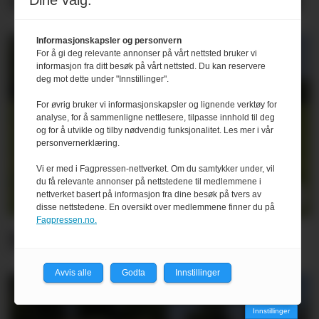
vekster i samme overfart
Dine valg:
Informasjonskapsler og personvern
For å gi deg relevante annonser på vårt nettsted bruker vi
informasjon fra ditt besøk på vårt nettsted. Du kan reservere
deg mot dette under "Innstillinger".
For øvrig bruker vi informasjonskapsler og lignende verktøy for
analyse, for å sammenligne nettlesere, tilpasse innhold til deg
og for å utvikle og tilby nødvendig funksjonalitet. Les mer i vår
personvernerklæring.
Vi er med i Fagpressen-nettverket. Om du samtykker under, vil
du få relevante annonser på nettstedene til medlemmene i
nettverket basert på informasjon fra dine besøk på tvers av
disse nettstedene. En oversikt over medlemmene finner du på
Fagpressen.no.
Novacat blir breiere
Avvis alle
Godta
Innstillinger
Innstillinger