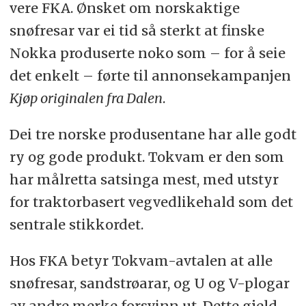
vere FKA. Ønsket om norskaktige
snøfresar var ei tid så sterkt at finske
Nokka produserte noko som – for å seie
det enkelt – førte til annonsekampanjen
Kjøp originalen fra Dalen
.
Dei tre norske produsentane har alle godt
ry og gode produkt. Tokvam er den som
har målretta satsinga mest, med utstyr
for traktorbasert vegvedlikehald som det
sentrale stikkordet.
Hos FKA betyr Tokvam-avtalen at alle
snøfresar, sandstrøarar, og U og V-plogar
av andre merke forsvinn ut. Dette gjeld