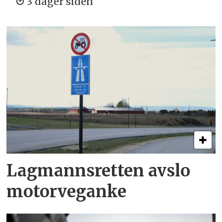
3 dager siden
Lagmannsretten avslo
motorveganke