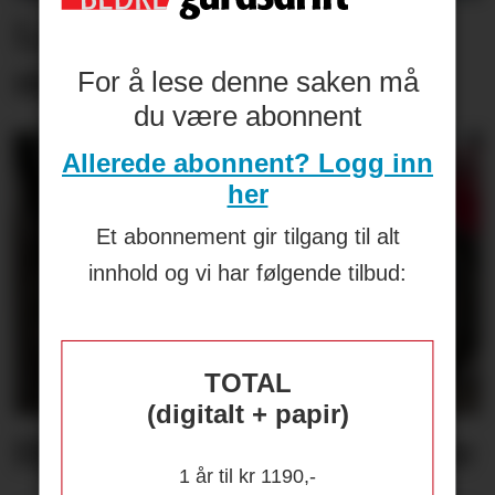
Lagmannsretten avslo
motorveganke
For å lese denne saken må
du være abonnent
Allerede abonnent? Logg inn
her
Et abonnement gir tilgang til alt
innhold og vi har følgende tilbud:
TOTAL
(digitalt + papir)
Hjelp oss å bli enda bedre
1 år til kr 1190,-