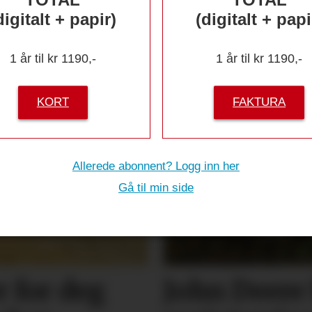
digitalt + papir)
(digitalt + papi
1 år til kr 1190,-
1 år til kr 1190,-
KORT
FAKTURA
Allerede abonnent? Logg inn her
Gå til min side
r for deg
John Deere